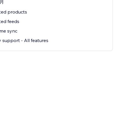
/月
ted products
ted feeds
ime sync
y support - All features