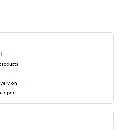
月
products
s
every 6h
support