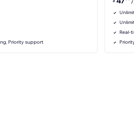
47
$
Unlimi
Unlimi
Real-t
ring, Priority support
Priorit