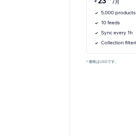
23
$
/月
5,000 products
10 feeds
Sync every 1h
Collection filte
* 価格はUSDです。