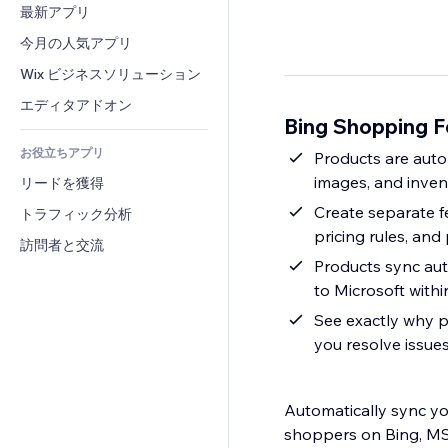
コンバージョン
倉庫管理ソリューション
最新アプリ
PDF
画像効果
チャット
ドロップシッピング
ファイル共有
今月の人気アプリ
ボタン・メニュー
コメント
プラン・定期購入
ニュース
バナー・バッジ
Wix ビジネスソリューション
電話
クラウドファンディング
コンテンツサービス
電卓
コミュニティィ
エディタアドオン
食品・飲料
Bing Shopping
テキスト効果
検索
レビュー・お客さまの声
お役立ちアプリ
天気
Products are auto
CRM
images, and inven
リードを獲得
チャート・テーブル
Create separate f
トラフィック分析
pricing rules, and
訪問者と交流
Products sync aut
to Microsoft with
See exactly why p
you resolve issues
Automatically sync yo
shoppers on Bing, MSN