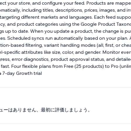
lect your store, and configure your feed. Products are mappe
tically, including titles, descriptions, prices, images, and in
 targeting different markets and languages. Each feed suppo
rency, and product categories using the Google Product Taxon
ngs up to date. When you update a product, the change is p
tes. Scheduled syncs run automatically based on your plan
tion-based filtering, variant handling modes (all, first, or che
l-specific attributes like size, color, and gender. Monitor eve
ess, error diagnostics, product approval status, and detaile
fast. Four flexible plans from Free (25 products) to Pro (unlim
 a 7-day Growth trial
ューはありません、最初に評価しましょう。