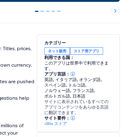
0
1
2
3
4
カテゴリー
itles, prices,
ネット販売
ストア用アプリ
利用できる国：
このアプリは世界中で利用できま
 own currency,
す。
アプリ言語：
英語
,
イタリア語
,
オランダ語
,
ates are pushed
スペイン語
,
トルコ語
,
ノルウェー語
,
フランス語
,
ポルトガル語
,
日本語
gestions help
サイトに表示されているすべての
アプリコンテンツをあらゆる言語
に翻訳できます。
サイト要件：
-
Wix ストア
millions of
ect your