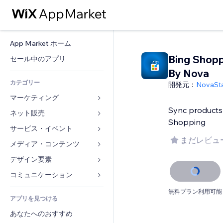
App Market ホーム
Bing Shopp
セール中のアプリ
By Nova
カテゴリー
開発元：
NovaSt
マーケティング
Sync products 
ネット販売
広告
Shopping
モバイル
サービス・イベント
ストア用アプリ
まだレビュ
アクセス解析
発送・配達
メディア・コンテンツ
ホテル
SNS
販売ボタン
イベント
デザイン要素
ギャラリー
SEO
オンラインコース
レストラン
音楽
マップ・ナビ
コミュニケーション 
エンゲージメント
オンデマンド印刷
不動産
ポッドキャスト
プライバシー・セキュリティ
フォーム
無料プラン利用可能
リスティング広告
会計
アプリを見つける
ブッキング
写真
時計
ブログ
メール
クーポン・特典
あなたへのおすすめ
動画
ページテンプレート
投票