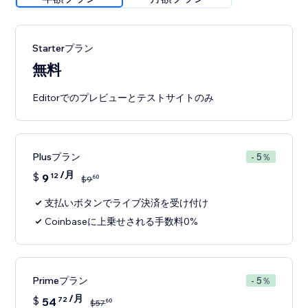
Starterプラン
無料
Editorでのプレビューとテストサイトのみ
Plusプラン
- 5％
/月
$
9
12
60
$
9
支払いボタンでライブ決済を受け付け
Coinbaseに上乗せされる手数料0%
Primeプラン
- 5％
/月
$
54
72
60
$
57