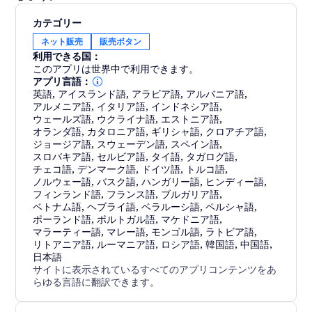
カテゴリー
ネット販売
販売ボタン
利用できる国：
このアプリは世界中で利用できます。
アプリ言語：
英語
,
アイスランド語
,
アラビア語
,
アルバニア語
,
アルメニア語
,
イタリア語
,
インドネシア語
,
ウェールズ語
,
ウクライナ語
,
エストニア語
,
オランダ語
,
カタロニア語
,
ギリシャ語
,
クロアチア語
,
ジョージア語
,
スウェーデン語
,
スペイン語
,
スロバキア語
,
セルビア語
,
タイ語
,
タガログ語
,
チェコ語
,
デンマーク語
,
ドイツ語
,
トルコ語
,
ノルウェー語
,
バスク語
,
ハンガリー語
,
ヒンディー語
,
フィンランド語
,
フランス語
,
ブルガリア語
,
ベトナム語
,
ヘブライ語
,
ベラルーシ語
,
ペルシャ語
,
ポーランド語
,
ポルトガル語
,
マケドニア語
,
マラーティー語
,
マレー語
,
モンゴル語
,
ラトビア語
,
リトアニア語
,
ルーマニア語
,
ロシア語
,
韓国語
,
中国語
,
日本語
サイトに表示されているすべてのアプリコンテンツをあ
らゆる言語に翻訳できます。