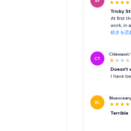
SF
Tricky St
At first 
work, in 
続きを読
Ctilesiasst
/
CT
Doesn't w
I have be
Blueocean
BL
Terrible