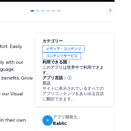
0
1
2
3
4
5
カテゴリー
ort. Easily
メディア・コンテンツ
コンテンツサービス
利用できる国：
このアプリは世界中で利用できま
nguage.
す。
O benefits. Grow
アプリ言語：
英語
サイトに表示されているすべての
 our Visual
アプリコンテンツをあらゆる言語
に翻訳できます。
アプリ開発元：
in their own
B
Bablic