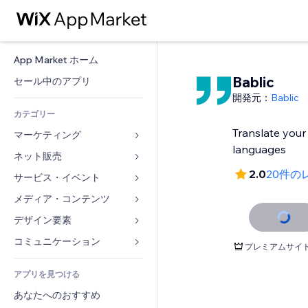
App Market ホーム
Bablic
セール中のアプリ
開発元：
Bablic
カテゴリー
Translate your
マーケティング
languages
ネット販売
広告
2.0
20件の
モバイル
サービス・イベント
ストア用アプリ
アクセス解析
発送・配達
メディア・コンテンツ
ホテル
SNS
販売ボタン
イベント
デザイン要素
ギャラリー
SEO
オンラインコース
レストラン
音楽
マップ・ナビ
コミュニケーション 
プレミアムサイ
エンゲージメント
オンデマンド印刷
不動産
ポッドキャスト
プライバシー・セキュリティ
フォーム
リスティング広告
会計
アプリを見つける
ブッキング
写真
時計
ブログ
メール
クーポン・特典
あなたへのおすすめ
動画
ページテンプレート
投票