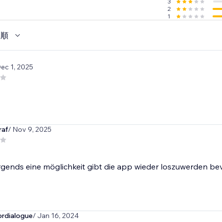
3
2
1
い順
Dec 1, 2025
raf
/ Nov 9, 2025
rgends eine möglichkeit gibt die app wieder loszuwerden be
ordialogue
/ Jan 16, 2024