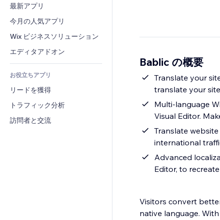
コンバージョン
倉庫管理ソリューション
最新アプリ
PDF
画像効果
チャット
ドロップシッピング
ファイル共有
今月の人気アプリ
ボタン・メニュー
コメント
プラン・定期購入
ニュース
バナー・バッジ
Wix ビジネスソリューション
電話
クラウドファンディング
コンテンツサービス
電卓
コミュニティィ
エディタアドオン
食品・飲料
Bablic の概要
テキスト効果
検索
レビュー・お客さまの声
お役立ちアプリ
天気
Translate your sit
CRM
translate your sit
リードを獲得
チャート・テーブル
Multi-language Wix translation app - manag
トラフィック分析
Visual Editor. Mak
訪問者と交流
Translate website 
international traff
Advanced localizat
Editor, to recrea
Visitors convert bett
native language. With 