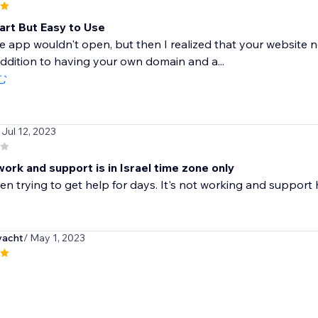
art But Easy to Use
the app wouldn't open, but then I realized that your website 
addition to having your own domain and a...
む
 Jul 12, 2023
ork and support is in Israel time zone only
en trying to get help for days. It's not working and support
yacht
/ May 1, 2023