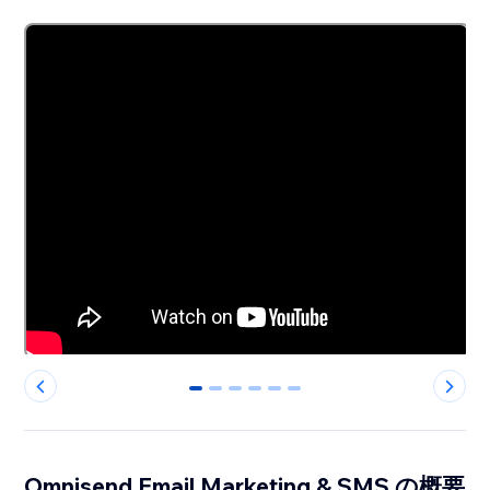
0
1
2
3
4
5
Omnisend Email Marketing & SMS の概要