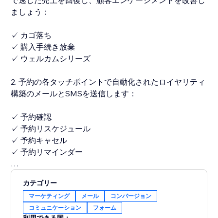
で逃した売上を回復し、顧客エンゲージメントを改善し
ましょう：
✓ カゴ落ち
✓ 購入手続き放棄
✓ ウェルカムシリーズ
2. 予約の各タッチポイントで自動化されたロイヤリティ
構築のメールとSMSを送信します：
✓ 予約確認
✓ 予約リスケジュール
✓ 予約キャセル
✓ 予約リマインダー
3. メールと SMS のマーケティングキャンペーンで売上
カテゴリー
と予約を増加させましょう
マーケティング
メール
コンバージョン
コミュニケーション
フォーム
✓ デザイナーが制作した250以上ものカスタマイズ可能