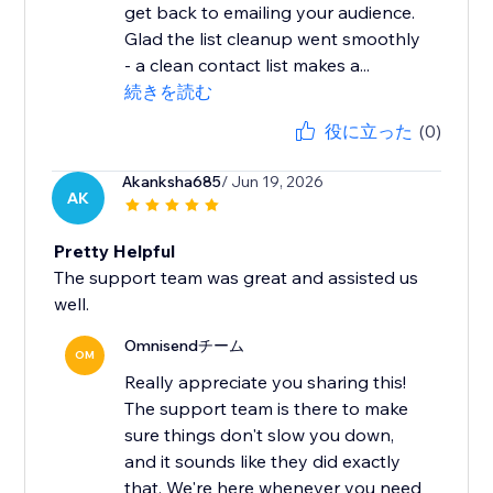
get back to emailing your audience.
Glad the list cleanup went smoothly
- a clean contact list makes a...
続きを読む
役に立った
(0)
Akanksha685
/ Jun 19, 2026
AK
Pretty Helpful
The support team was great and assisted us
well.
Omnisendチーム
OM
Really appreciate you sharing this!
The support team is there to make
sure things don't slow you down,
and it sounds like they did exactly
that. We're here whenever you need