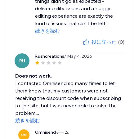
things didn't go as expected -
deliverability issues and a buggy
editing experience are exactly the
kind of issues that can't be left...
続きを読む
役に立った
(0)
Rushcreations
/ May 4, 2026
RU
Does not work.
I contacted Omnisend so many times to let
them know that my customers were not
receiving the discount code when subscribing
to the site, but I was never able to solve the
problem,...
続きを読む
Omnisendチーム
OM