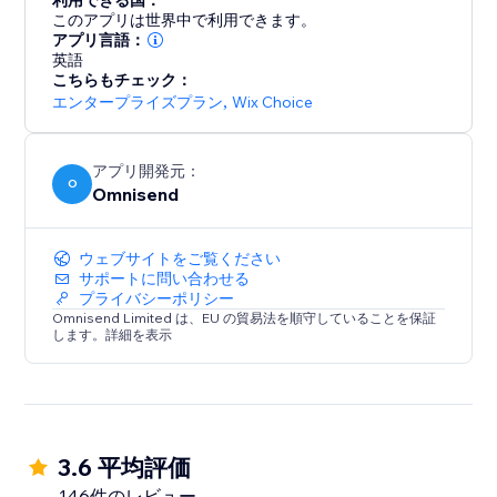
利用できる国：
なテンプレート
このアプリは世界中で利用できます。
✓ Wix アカウントから連絡先を簡単にインポート
アプリ言語：
英語
✓ 送信時間や遅延時間設定の完全制御
こちらもチェック：
✓SMS送信用の電話番号
エンタープライズプラン
,
Wix Choice
4. フォームを活用してメールと SMS 購読リストを拡大
します
アプリ開発元：
O
Omnisend
✓ポップアップ、ホイールオブフォーチュン、サインア
ップボックスなどのスマートツールで購読者を収集
ウェブサイトをご覧ください
✓顧客がウェブサイトから離れる時などの異なるタイミ
サポートに問い合わせる
プライバシーポリシー
ングに新規登録フォームを表示
Omnisend Limited は、EU の貿易法を順守していることを保証
✓プロフェッショナルな外観でカスタマイズ可能なフォ
します。詳細を表示
ームのテンプレート
✓すべてのフォームはマーケティングの同意を取得する
ための規則に完全に準拠
5. すべての Omnisend の機能に無料でアクセスし、成
3.6 平均評価
長の伴いアップグレード
146件のレビュー