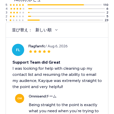
5
110
4
6
✓ 連絡先250件にリーチ
3
2
✓ 毎月500通のメール
2
5
1
23
✓ 1回限り$1の SMS クレジット（最大60件のSMS）
並び替え：
新しい順
注意: 現在、コースはサポートしていません。
Flagfamfc
/ Aug 6, 2026
FL
Support Team did Great
I was looking for help with cleaning up my
contact list and resuming the ability to email
my audience, Kayque was extremely straight to
the point and very helpful!
Omnisendチーム
OM
Being straight to the point is exactly
what you need when you're trying to