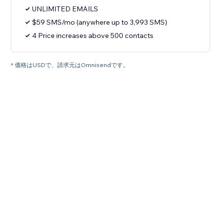
UNLIMITED EMAILS
$59 SMS/mo (anywhere up to 3,993 SMS)
4 Price increases above 500 contacts
* 価格はUSDで、請求元はOmnisendです。