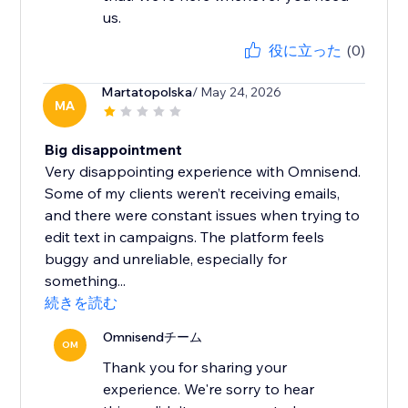
us.
役に立った
(0)
Martatopolska
/ May 24, 2026
MA
Big disappointment
Very disappointing experience with Omnisend.
Some of my clients weren’t receiving emails,
and there were constant issues when trying to
edit text in campaigns. The platform feels
buggy and unreliable, especially for
something...
続きを読む
Omnisendチーム
OM
Thank you for sharing your
experience. We're sorry to hear