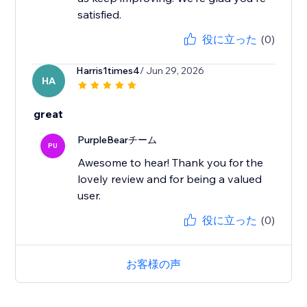
satisfied.
役に立った
(0)
Harris1times4
/ Jun 29, 2026
HA
great
PurpleBearチーム
PU
Awesome to hear! Thank you for the
lovely review and for being a valued
user.
役に立った
(0)
お客様の声