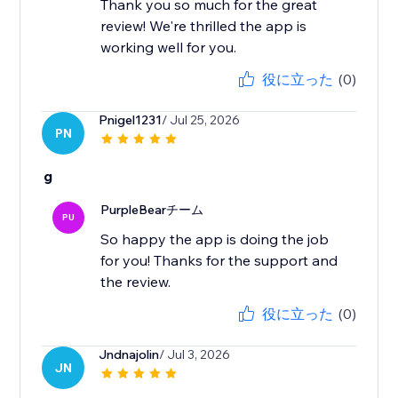
Thank you so much for the great
review! We're thrilled the app is
working well for you.
役に立った
(0)
Pnigel1231
/ Jul 25, 2026
PN
g
PurpleBearチーム
PU
So happy the app is doing the job
for you! Thanks for the support and
the review.
役に立った
(0)
Jndnajolin
/ Jul 3, 2026
JN