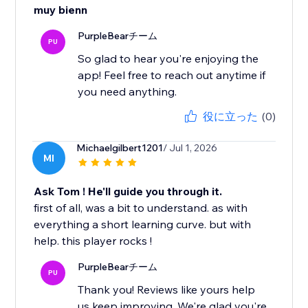
muy bienn
PurpleBearチーム
PU
So glad to hear you're enjoying the
app! Feel free to reach out anytime if
you need anything.
役に立った
(0)
Michaelgilbert1201
/ Jul 1, 2026
MI
Ask Tom ! He'll guide you through it.
first of all, was a bit to understand. as with
everything a short learning curve. but with
help. this player rocks !
PurpleBearチーム
PU
Thank you! Reviews like yours help
us keep improving. We're glad you're