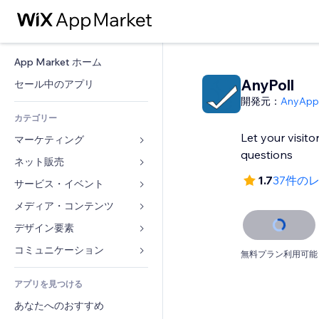
App Market ホーム
AnyPoll
セール中のアプリ
開発元：
AnyApp
カテゴリー
Let your visit
マーケティング
questions
ネット販売
広告
1.7
37件の
モバイル
サービス・イベント
ストア用アプリ
アクセス解析
発送・配達
メディア・コンテンツ
ホテル
SNS
販売ボタン
イベント
デザイン要素
ギャラリー
SEO
オンラインコース
レストラン
音楽
マップ・ナビ
コミュニケーション 
無料プラン利用可能
エンゲージメント
オンデマンド印刷
不動産
ポッドキャスト
プライバシー・セキュリティ
フォーム
リスティング広告
会計
アプリを見つける
ブッキング
写真
時計
ブログ
メール
クーポン・特典
あなたへのおすすめ
動画
ページテンプレート
投票