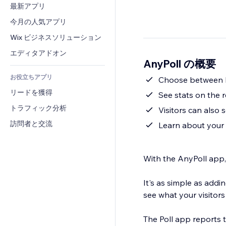
コンバージョン
倉庫管理ソリューション
最新アプリ
PDF
画像効果
チャット
ドロップシッピング
ファイル共有
今月の人気アプリ
ボタン・メニュー
コメント
プラン・定期購入
ニュース
バナー・バッジ
Wix ビジネスソリューション
電話
クラウドファンディング
コンテンツサービス
電卓
コミュニティィ
エディタアドオン
食品・飲料
AnyPoll の概要
テキスト効果
検索
レビュー・お客さまの声
お役立ちアプリ
天気
Choose between 
CRM
リードを獲得
チャート・テーブル
See stats on the r
トラフィック分析
Visitors can also 
訪問者と交流
Learn about your v
With the AnyPoll app,
It's as simple as addi
see what your visitors
The Poll app reports 