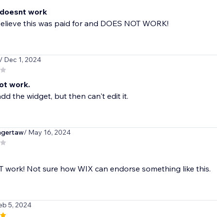
 doesnt work
elieve this was paid for and DOES NOT WORK!
/ Dec 1, 2024
ot work.
dd the widget, but then can't edit it.
gertaw
/ May 16, 2024
 work! Not sure how WIX can endorse something like this.
eb 5, 2024