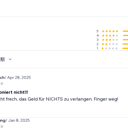
5
4
3
2
1
い順
ach
/ Apr 28, 2025
niert nicht!!!
cht frech, das Geld für NICHTS zu verlangen. Finger weg!
ung
/ Jan 8, 2025