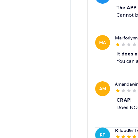
The APP
Cannot b
Mailforlynn
MA
It does n
You can a
Amandawin
AM
CRAP!
Does NOT
Rflood8
/ F
RF