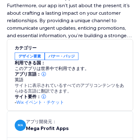
Furthermore, our app isn't just about the present; it's
about crafting a lasting impact on your customer
relationships. By providing a unique channel to
communicate urgent updates, enticing promotions,
and essential information, you're building a stronger
rapport and trust with your audience. This lasting
カテゴリー
impression will resonate beyond the initial interaction,
デザイン要素
バナー・バッジ
fostering repeat visits and long-term loyalty. Make a
利用できる国：
lasting mark on your online presence.
このアプリは世界中で利用できます。
アプリ言語：
英語
サイトに表示されているすべてのアプリコンテンツをあ
らゆる言語に翻訳できます。
サイト要件：
-
Wix イベント・チケット
アプリ開発元：
MA
Mega Profit Apps