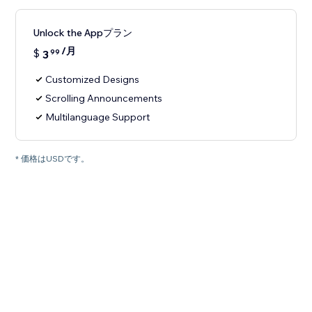
Unlock the Appプラン
/月
$
3
99
Customized Designs
Scrolling Announcements
Multilanguage Support
* 価格はUSDです。