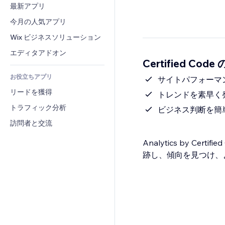
コンバージョン
倉庫管理ソリューション
最新アプリ
PDF
画像効果
チャット
ドロップシッピング
ファイル共有
今月の人気アプリ
ボタン・メニュー
コメント
プラン・定期購入
ニュース
バナー・バッジ
Wix ビジネスソリューション
電話
クラウドファンディング
コンテンツサービス
電卓
コミュニティィ
エディタアドオン
食品・飲料
Certified Co
テキスト効果
検索
レビュー・お客さまの声
お役立ちアプリ
天気
サイトパフォーマ
CRM
リードを獲得
チャート・テーブル
トレンドを素早く
トラフィック分析
ビジネス判断を簡
訪問者と交流
Analytics by 
跡し、傾向を見つけ、