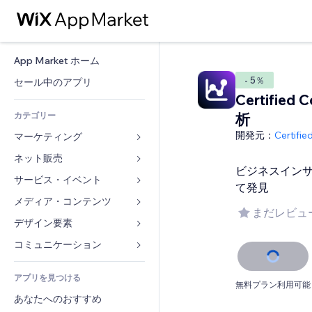
App Market ホーム
- 5％
セール中のアプリ
Certified
カテゴリー
析
開発元：
Certifi
マーケティング
ネット販売
広告
ビジネスイン
モバイル
サービス・イベント
ストア用アプリ
て発見
アクセス解析
発送・配達
メディア・コンテンツ
ホテル
まだレビュ
SNS
販売ボタン
イベント
デザイン要素
ギャラリー
SEO
オンラインコース
レストラン
音楽
マップ・ナビ
コミュニケーション 
エンゲージメント
オンデマンド印刷
不動産
ポッドキャスト
プライバシー・セキュリティ
フォーム
リスティング広告
会計
アプリを見つける
ブッキング
写真
時計
ブログ
無料プラン利用可能
メール
クーポン・特典
あなたへのおすすめ
動画
ページテンプレート
投票