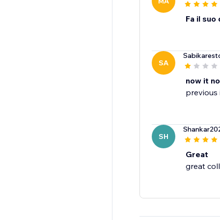
MA
Fa il suo
Sabikarest
SA
now it no
previous i
Shankar20
SH
Great