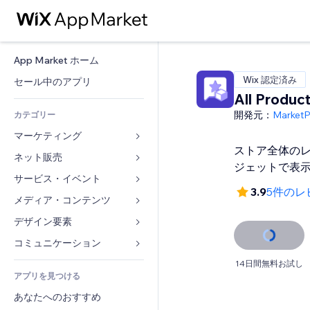
App Market ホーム
Wix 認定済み
セール中のアプリ
All Produc
開発元：
Market
カテゴリー
マーケティング
ストア全体のレ
ネット販売
広告
ジェットで表
モバイル
サービス・イベント
ストア用アプリ
3.9
5件のレ
アクセス解析
発送・配達
メディア・コンテンツ
ホテル
SNS
販売ボタン
イベント
デザイン要素
ギャラリー
SEO
オンラインコース
レストラン
音楽
マップ・ナビ
コミュニケーション 
エンゲージメント
オンデマンド印刷
不動産
ポッドキャスト
プライバシー・セキュリティ
フォーム
14日間無料お試し
リスティング広告
会計
アプリを見つける
ブッキング
写真
時計
ブログ
メール
クーポン・特典
あなたへのおすすめ
動画
ページテンプレート
投票