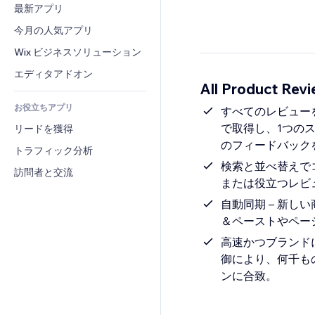
コンバージョン
倉庫管理ソリューション
最新アプリ
PDF
画像効果
チャット
ドロップシッピング
ファイル共有
今月の人気アプリ
ボタン・メニュー
コメント
プラン・定期購入
ニュース
バナー・バッジ
Wix ビジネスソリューション
電話
クラウドファンディング
コンテンツサービス
電卓
コミュニティィ
エディタアドオン
食品・飲料
All Product Re
テキスト効果
検索
レビュー・お客さまの声
お役立ちアプリ
天気
すべてのレビュー
CRM
で取得し、1つの
リードを獲得
チャート・テーブル
のフィードバック
トラフィック分析
検索と並べ替えで
訪問者と交流
または役立つレビ
自動同期 – 新
＆ペーストやペー
高速かつブランド
御により、何千も
ンに合致。