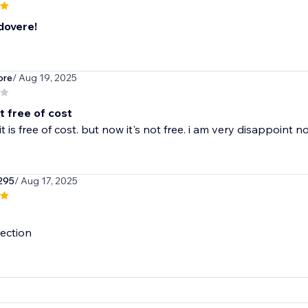
 dovere!
ore
/ Aug 19, 2025
t free of cost
t is free of cost. but now it's not free. i am very disappoint n
295
/ Aug 17, 2025