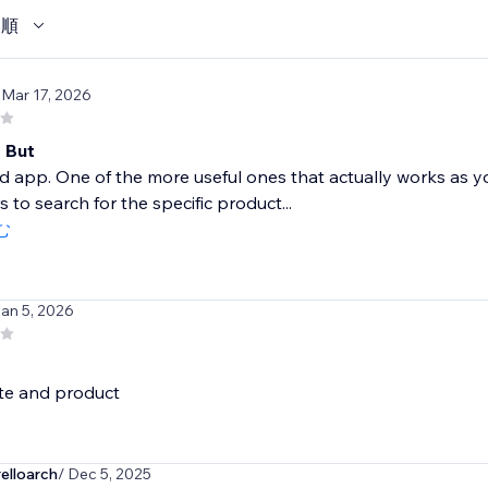
い順
 Mar 17, 2026
 But
od app. One of the more useful ones that actually works as 
rs to search for the specific product...
む
Jan 5, 2026
ite and product
elloarch
/ Dec 5, 2025