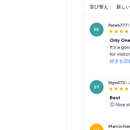
並び替え：
新し
Pete6777
/
PE
Only One
It's a go
for visito
続きを読
Stjm070
/ 
ST
Best
🙂 Nice s
Marcochiar