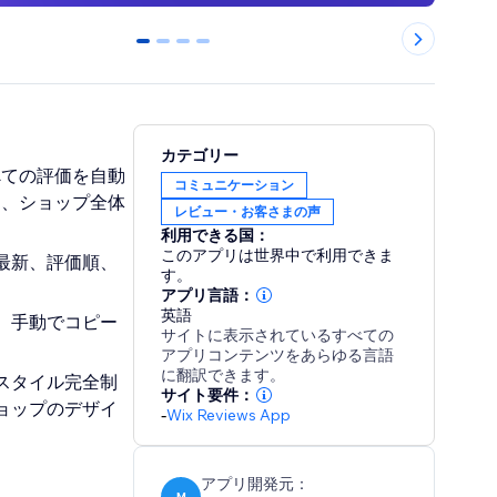
0
1
2
3
カテゴリー
べての評価を自動
コミュニケーション
き、ショップ全体
レビュー・お客さまの声
利用できる国：
このアプリは世界中で利用できま
最新、評価順、
す。
アプリ言語：
英語
、手動でコピー
サイトに表示されているすべての
アプリコンテンツをあらゆる言語
に翻訳できます。
スタイル完全制
サイト要件：
ョップのデザイ
-
Wix Reviews App
アプリ開発元：
M