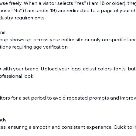
owse freely. When a visitor selects “Yes” (I am 18 or older), they
ose “No” (I am under 18) are redirected to a page of your ch
dustry requirements.
ons
up shows up, across your entire site or only on specific lan
ions requiring age verification.
 with your brand. Upload your logo, adjust colors, fonts, but
ofessional look.
itors for a set period to avoid repeated prompts and impro
ady
ces, ensuring a smooth and consistent experience. Quick to in
ed for business compliance.