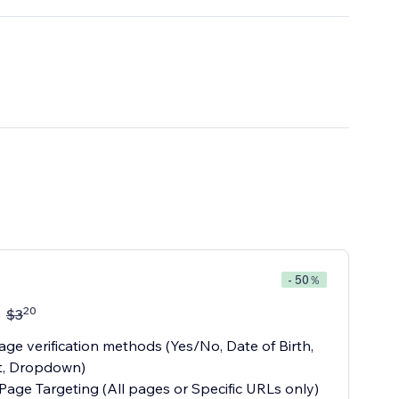
- 50％
20
$
3
 age verification methods (Yes/No, Date of Birth,
t, Dropdown)
e Page Targeting (All pages or Specific URLs only)