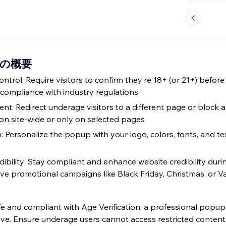
on の概要
ontrol: Require visitors to confirm they’re 18+ (or 21+) befor
 compliance with industry regulations
: Redirect underage visitors to a different page or block ac
ion site-wide or only on selected pages
: Personalize the popup with your logo, colors, fonts, and t
ibility: Stay compliant and enhance website credibility duri
ive promotional campaigns like Black Friday, Christmas, or V
e and compliant with Age Verification, a professional popu
rive. Ensure underage users cannot access restricted content