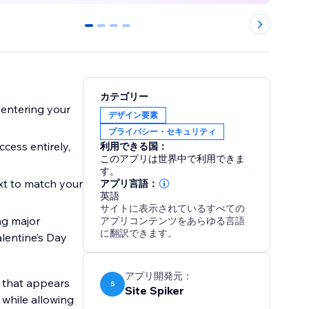
0
1
2
3
カテゴリー
e entering your
デザイン要素
プライバシー・セキュリティ
cess entirely,
利用できる国：
このアプリは世界中で利用できま
す。
ext to match your
アプリ言語：
英語
サイトに表示されているすべての
ng major
アプリコンテンツをあらゆる言語
に翻訳できます。
alentine’s Day
アプリ開発元：
p that appears
S
Site Spiker
 while allowing