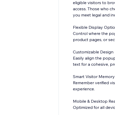
eligible visitors to br
access. Those who cho
you meet legal and in
Flexible Display Opti
Control where the pop
product pages, or sect
Customizable Design
Easily align the popup
text for a cohesive, pr
Smart Visitor Memory
Remember verified vis
experience.
Mobile & Desktop Re
Optimized for all devi
configure, and design