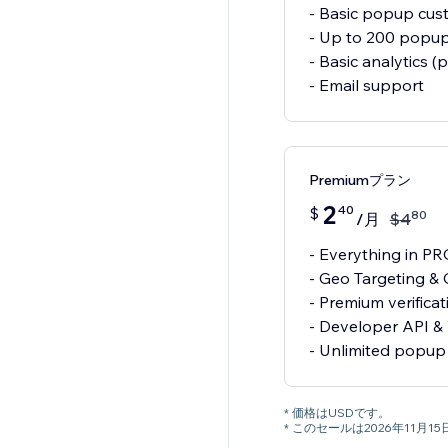
- Basic popup cust
- Up to 200 popu
- Basic analytics 
- Email support
Premiumプラン
2
40
$
80
/月
$
4
- Everything in P
- Geo Targeting & 
- Premium verificat
- Developer API & 
- Unlimited popup
* 価格はUSDです。
* このセールは2026年11