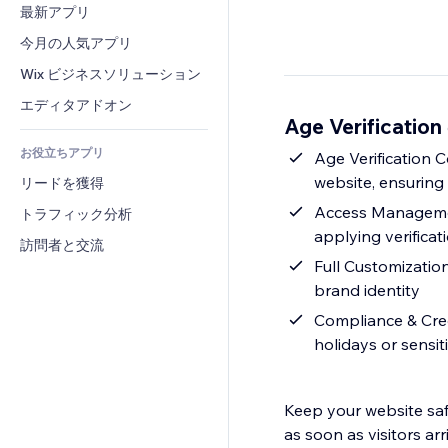
コンバージョン
倉庫管理ソリューション
最新アプリ
PDF
画像効果
チャット
ドロップシッピング
ファイル共有
今月の人気アプリ
ボタン・メニュー
コメント
プラン・定期購入
ニュース
バナー・バッジ
Wix ビジネスソリューション
電話
クラウドファンディング
コンテンツサービス
電卓
コミュニティィ
エディタアドオン
食品・飲料
Age Verificati
テキスト効果
検索
レビュー・お客さまの声
お役立ちアプリ
天気
Age Verification C
CRM
website, ensuring
リードを獲得
チャート・テーブル
Access Management
トラフィック分析
applying verificat
訪問者と交流
Full Customization
brand identity
Compliance & Cred
holidays or sensit
Keep your website saf
as soon as visitors ar