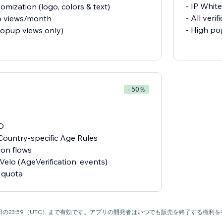
- IP White
omization (logo, colors & text)
- All ver
p views/month
- High po
(popup views only)
- 50％
RO
Country-specific Age Rules
ion flows
Velo (AgeVerification, events)
 quota
月15日の23:59（UTC）まで有効です。アプリの開発者はいつでも販売を終了する