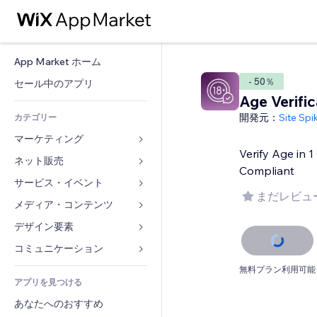
App Market ホーム
- 50％
セール中のアプリ
Age Verific
開発元：
Site Spi
カテゴリー
マーケティング
Verify Age in 1
ネット販売
広告
Compliant
モバイル
サービス・イベント
ストア用アプリ
まだレビュ
アクセス解析
発送・配達
メディア・コンテンツ
ホテル
SNS
販売ボタン
イベント
デザイン要素
ギャラリー
SEO
オンラインコース
レストラン
音楽
マップ・ナビ
コミュニケーション 
エンゲージメント
オンデマンド印刷
不動産
ポッドキャスト
プライバシー・セキュリティ
フォーム
無料プラン利用可能
リスティング広告
会計
アプリを見つける
ブッキング
写真
時計
ブログ
メール
クーポン・特典
あなたへのおすすめ
動画
ページテンプレート
投票