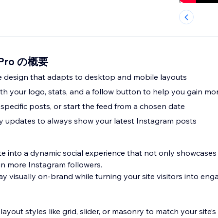
d Pro の概要
e design that adapts to desktop and mobile layouts
th your logo, stats, and a follow button to help you gain mo
specific posts, or start the feed from a chosen date
y updates to always show your latest Instagram posts
e into a dynamic social experience that not only showcases
in more Instagram followers.
y visually on-brand while turning your site visitors into eng
yout styles like grid, slider, or masonry to match your site’s