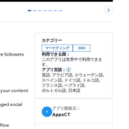
0
1
2
3
4
5
6
カテゴリー
マーケティング
SNS
re followers
利用できる国：
このアプリは世界中で利用できま
す。
アプリ言語：
英語
,
アラビア語
,
スウェーデン語
,
スペイン語
,
ドイツ語
,
トルコ語
,
フランス語
,
ヘブライ語
,
 your content
ポルトガル語
,
日本語
aged social
アプリ開発元：
A
AppsCT
 flow.