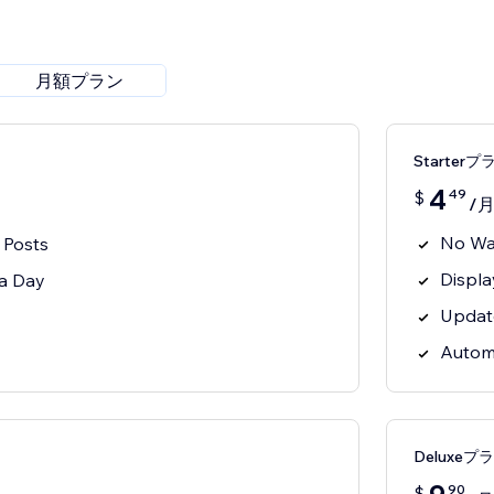
月額プラン
Starterプ
4
49
$
/
No Wa
 Posts
Displa
a Day
Updat
Autom
Deluxeプ
90
$