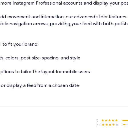
 more Instagram Professional accounts and display your post
add movement and interaction, our advanced slider features
able navigation arrows, providing your feed with both polis
 to fit your brand:
ts, colors, post size, spacing, and style
options to tailor the layout for mobile users
s or display a feed from a chosen date
aptions, likes, and comments (on hover or below)
 logo, account stats, and follow button
5
4
updates to always show your latest posts