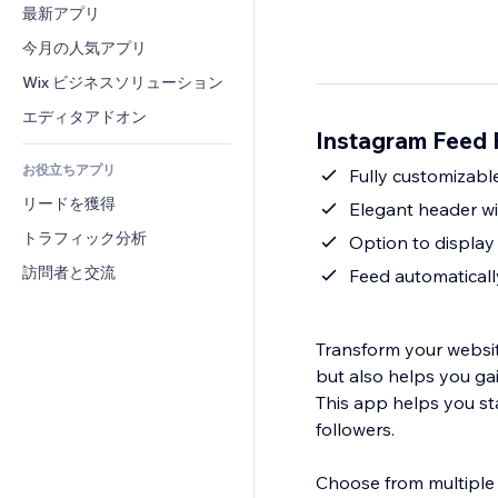
コンバージョン
倉庫管理ソリューション
最新アプリ
PDF
画像効果
チャット
ドロップシッピング
ファイル共有
今月の人気アプリ
ボタン・メニュー
コメント
プラン・定期購入
ニュース
バナー・バッジ
Wix ビジネスソリューション
電話
クラウドファンディング
コンテンツサービス
電卓
コミュニティィ
エディタアドオン
食品・飲料
Instagram Fee
テキスト効果
検索
レビュー・お客さまの声
お役立ちアプリ
天気
Fully customizabl
CRM
リードを獲得
チャート・テーブル
Elegant header wi
トラフィック分析
Option to display 
訪問者と交流
Feed automaticall
Transform your websit
but also helps you ga
This app helps you sta
followers.
Choose from multiple la