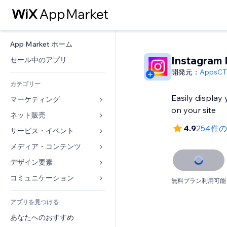
App Market ホーム
Instagram 
セール中のアプリ
開発元：
AppsCT
カテゴリー
Easily display
マーケティング
on your site
ネット販売
広告
4.9
254件
モバイル
サービス・イベント
ストア用アプリ
アクセス解析
発送・配達
メディア・コンテンツ
ホテル
SNS
販売ボタン
イベント
デザイン要素
ギャラリー
SEO
オンラインコース
レストラン
音楽
マップ・ナビ
コミュニケーション 
無料プラン利用可能
エンゲージメント
オンデマンド印刷
不動産
ポッドキャスト
プライバシー・セキュリティ
フォーム
リスティング広告
会計
アプリを見つける
ブッキング
写真
時計
ブログ
メール
クーポン・特典
あなたへのおすすめ
動画
ページテンプレート
投票