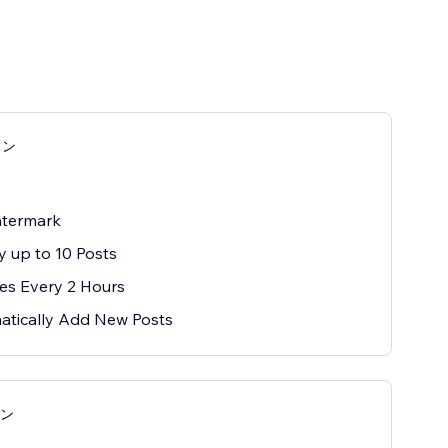
ラン
月
termark
y up to 10 Posts
es Every 2 Hours
atically Add New Posts
ラン