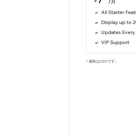
7
/月
All Starter Fea
Display up to 2
Updates Every 
VIP Support
* 価格はUSDです。