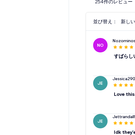
254件のレビュー
When you need help, o
assistance every step 
並び替え：
新し
Nozomino
NO
すばらし
Jessica29
JE
Love this
Jettrandal
JE
Idk they'