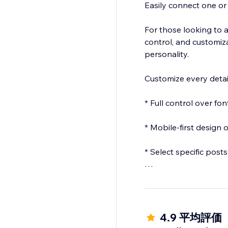
Easily connect one or
For those looking to 
control, and customiz
personality.
Customize every detail
* Full control over fon
* Mobile-first design 
* Select specific post
* Show or hide post c
* Elegant header with
4.9 平均評価
* Feed automatically 