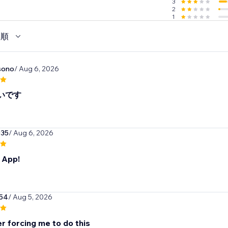
3
2
1
ur dedicated VIP support team is here to ensure you get fas
of the way.
い順
sono
/ Aug 6, 2026
いです
035
/ Aug 6, 2026
 App!
l54
/ Aug 5, 2026
er forcing me to do this