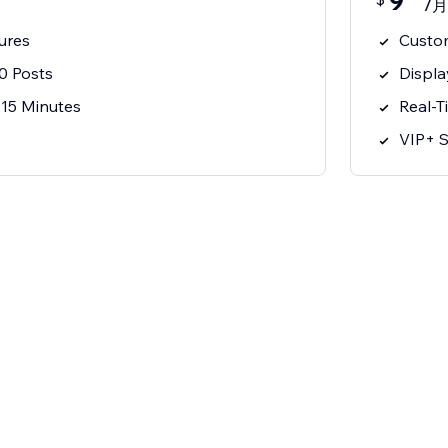
9
/月
tures
Custo
0 Posts
Displa
15 Minutes
Real-
VIP+ 