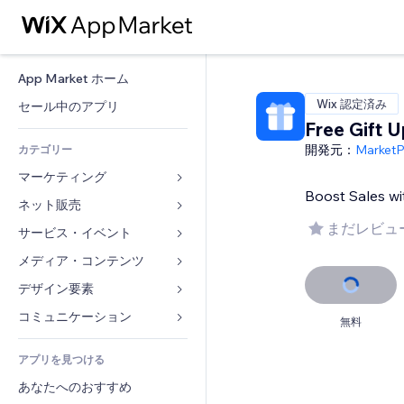
App Market ホーム
Wix 認定済み
セール中のアプリ
Free Gift U
開発元：
Market
カテゴリー
マーケティング
Boost Sales wit
ネット販売
広告
まだレビュ
モバイル
サービス・イベント
ストア用アプリ
アクセス解析
発送・配達
メディア・コンテンツ
ホテル
SNS
販売ボタン
イベント
デザイン要素
ギャラリー
SEO
オンラインコース
レストラン
音楽
マップ・ナビ
コミュニケーション 
無料
エンゲージメント
オンデマンド印刷
不動産
ポッドキャスト
プライバシー・セキュリティ
フォーム
リスティング広告
会計
アプリを見つける
ブッキング
写真
時計
ブログ
メール
クーポン・特典
あなたへのおすすめ
動画
ページテンプレート
投票