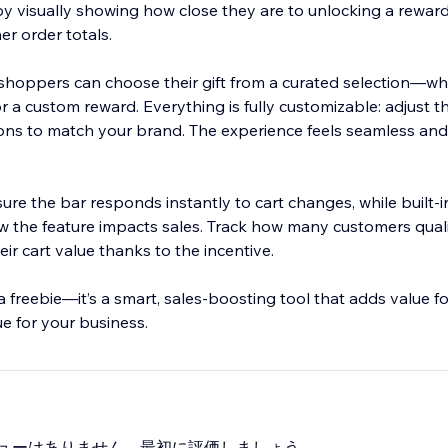
 visually showing how close they are to unlocking a reward
r order totals.
 shoppers can choose their gift from a curated selection—whe
r a custom reward. Everything is fully customizable: adjust t
ions to match your brand. The experience feels seamless an
re the bar responds instantly to cart changes, while built-in
ow the feature impacts sales. Track how many customers quali
eir cart value thanks to the incentive.
 a freebie—it’s a smart, sales-boosting tool that adds value f
 for your business.
ューはありません、最初に評価しましょう。