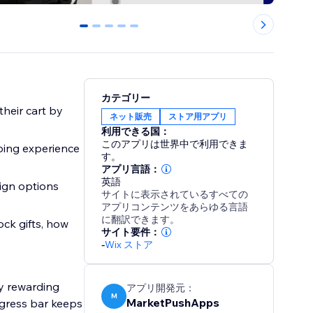
0
1
2
3
4
カテゴリー
heir cart by
ネット販売
ストア用アプリ
利用できる国：
このアプリは世界中で利用できま
ping experience
す。
アプリ言語：
英語
sign options
サイトに表示されているすべての
アプリコンテンツをあらゆる言語
に翻訳できます。
ock gifts, how
サイト要件：
-
Wix ストア
y rewarding
アプリ開発元：
M
MarketPushApps
ogress bar keeps