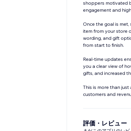
shoppers motivated by
engagement and highe
Once the goal is met,
item from your store o
wording, and gift opt
from start to finish.
Real-time updates ensu
you a clear view of h
gifts, and increased th
This is more than just
customers and revenue
評価・レビュー
まだこのアプリのレビ