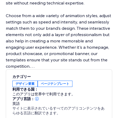
site without needing technical expertise.
Choose from a wide variety of animation styles, adjust
settings such as speed and intensity, and seamlessly
match them to your brand’s design. These interactive
elements not only add a layer of professionalism but
also help in creating a more memorable and
engaging user experience. Whether it's a homepage,
product showcase, or promotional banner, our
templates ensure that your site stands out from the
competition.
カテゴリー
Boost user interaction, reduce bounce rates, and
デザイン要素
ページテンプレート
make your website more vibrant with Animation
利用できる国：
Section. It’s the easiest way to add movement and
このアプリは世界中で利用できます。
make your site modern and engaging.
アプリ言語：
英語
サイトに表示されているすべてのアプリコンテンツをあ
らゆる言語に翻訳できます。