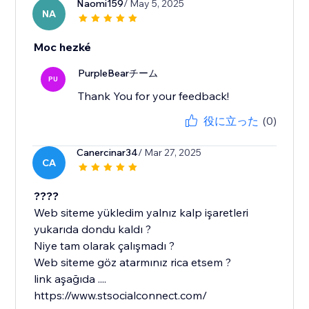
Naomi159
/ May 5, 2025
NA
Moc hezké
PurpleBearチーム
PU
Thank You for your feedback!
役に立った
(0)
Canercinar34
/ Mar 27, 2025
CA
????
Web siteme yükledim yalnız kalp işaretleri
yukarıda dondu kaldı ?
Niye tam olarak çalışmadı ?
Web siteme göz atarmınız rica etsem ?
link aşağıda ....
https://www.stsocialconnect.com/