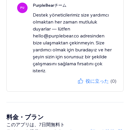
PurpleBearチーム
PU
Destek yöneticilerimiz size yardımcı
olmaktan her zaman mutluluk
duyarlar — lütfen
hello@purplebear.co adresinden
bize ulaşmaktan çekinmeyin. Size
yardımcı olmak için buradayız ve her
şeyin sizin için sorunsuz bir şekilde
çalışmasını sağlama fırsatını çok
isteriz.
役に立った
(0)
料金・プラン
このアプリは、7日間無料ト