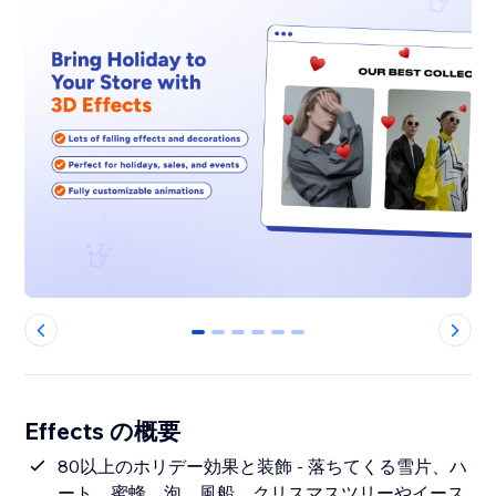
0
1
2
3
4
5
Effects の概要
80以上のホリデー効果と装飾 - 落ちてくる雪片、ハ
ート、蜜蜂、泡、風船、クリスマスツリーやイース