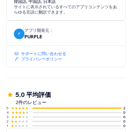
- Publish - your visitors can now view and interact with
韓国語
,
中国語
,
日本語
サイトに表示されているすべてのアプリコンテンツをあ
your spreadsheet.
らゆる言語に翻訳できます。
Perfect for businesses sharing price lists, schedules,
product catalogs, project tracker and more...
アプリ開発元：
P
PURPLE
サポートに問い合わせる
プライバシーポリシー
5.0 平均評価
2件のレビュー
5
2
4
0
3
0
2
0
1
0