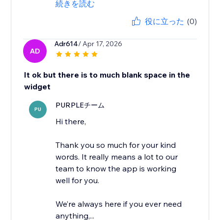
続きを読む
役に立った
(0)
Adr614
/ Apr 17, 2026
AD
It ok but there is to much blank space in the
widget
PURPLEチーム
PU
Hi there,
Thank you so much for your kind
words. It really means a lot to our
team to know the app is working
well for you.
We’re always here if you ever need
anything,...