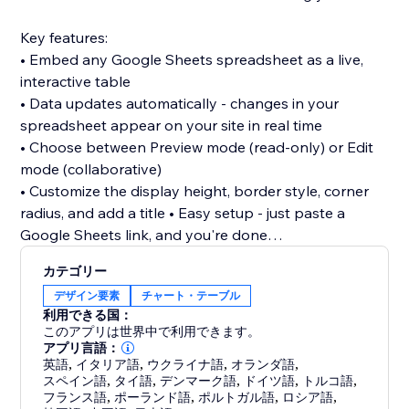
Key features:
• Embed any Google Sheets spreadsheet as a live,
interactive table
• Data updates automatically - changes in your
spreadsheet appear on your site in real time
• Choose between Preview mode (read-only) or Edit
mode (collaborative)
• Customize the display height, border style, corner
radius, and add a title • Easy setup - just paste a
Google Sheets link, and you're done
カテゴリー
How it works:
デザイン要素
チャート・テーブル
- Add the Google Sheets Viewer widget to any page
利用できる国：
in the Editor
このアプリは世界中で利用できます。
- Open the widget's Settings panel and paste a
アプリ言語：
英語
,
イタリア語
,
ウクライナ語
,
オランダ語
,
Google Sheets sharing link
スペイン語
,
タイ語
,
デンマーク語
,
ドイツ語
,
トルコ語
,
- Adjust the display options to match your site's style
フランス語
,
ポーランド語
,
ポルトガル語
,
ロシア語
,