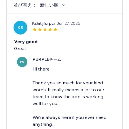
並び替え：
新しい順
Kshitijforpc
/ Jun 27, 2026
KS
Very good
Great
PURPLEチーム
PU
Hi there,
Thank you so much for your kind
words. It really means a lot to our
team to know the app is working
well for you.
We’re always here if you ever need
anything,...