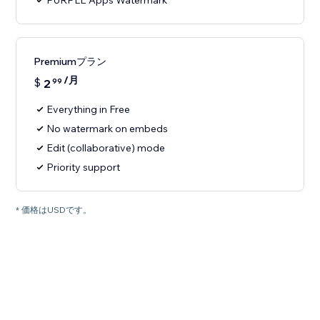
PURPLE Apps Watermark
Premiumプラン
/月
$
2
99
Everything in Free
No watermark on embeds
Edit (collaborative) mode
Priority support
* 価格はUSDです。