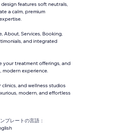
 design features soft neutrals,
ate a calm, premium
expertise.
e, About, S
ervices, Booking,
stimonials, and integrated
e your treatment offerings, and
, modern experience.
r clinics, and wellness studios
uxurious, modern, and effortless
ンプレートの言語：
glish