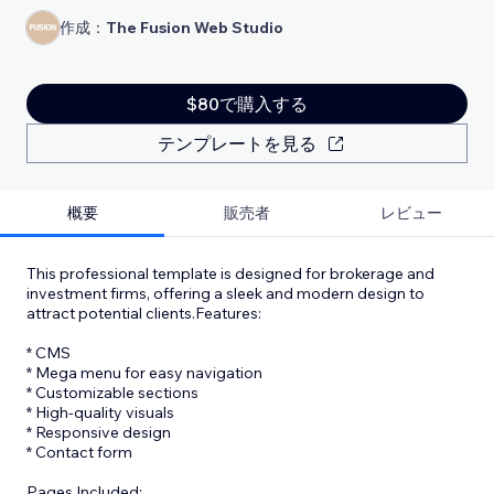
作成：
The Fusion Web Studio
$80で購入する
テンプレートを見る
概要
販売者
レビュー
This professional template is designed for brokerage and
investment firms, offering a sleek and modern design to
attract potential clients.Features:
* CMS
* Mega menu for easy navigation
* Customizable sections
* High-quality visuals
* Responsive design
* Contact form
Pages Included: