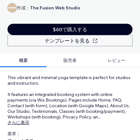
作成：
The Fusion Web Studio
$60で購入する
テンプレートを見る
概要
販売者
レビュー
This vibrant and minimal yoga template is perfect for studios
and instructors.
It features an integrated booking system with online
payments (via Wix Bookings). Pages include Home, FAQ,
Contact (with form), Location (with Google Maps), About Us,
Our Studio, Testimonials, Classes (with booking/payment),
Workshops (with booking), Privacy Policy, an
...
さらに表示
業界：