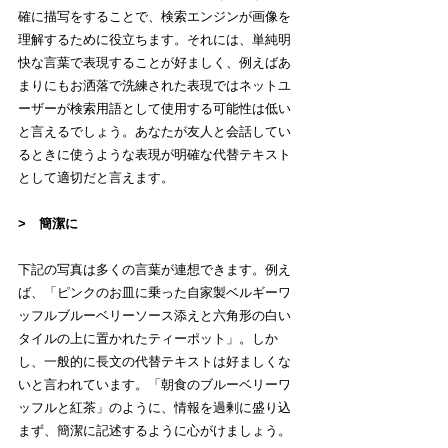
確に描写をすることで、検索エンジンが画像を
理解するために役立ちます。それには、単純明
快な言葉で表現することが好ましく、例えばあ
まりにもお洒落で洗練された表現ではネットユ
ーザーが検索用語として使用する可能性は低い
と言えるでしょう。あなたが友人と会話してい
るときに使うような表現が明確な代替テキスト
として適切だと言えます。
>　簡潔に
下記の写真は多くの言葉が連想できます。例え
ば、「ピンクのお皿に乗った自家製ベルギーワ
ッフルブルーベリーソース添えと六角形の白い
タイルの上に置かれたティーポット」。しか
し、一般的に長文の代替テキストは好ましくな
いと言われています。「朝食のブルーベリーワ
ッフルと紅茶」のように、情報を過剰に盛り込
まず、簡潔に記述するように心がけましょう。