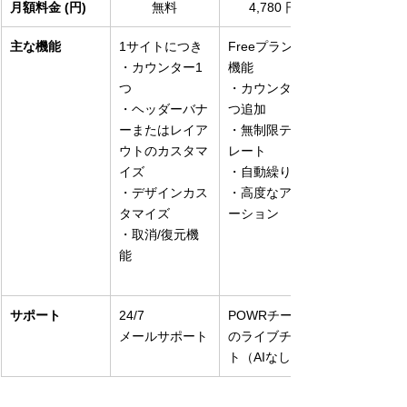
月額料金 (円)
無料
4,780 円
主な機能
1サイトにつき
Freeプランの全
・カウンター1
機能
つ
・カウンター2
・ヘッダーバナ
つ追加
ーまたはレイア
・無制限テンプ
ウトのカスタマ
レート
イズ
・自動繰り返し
・デザインカス
・高度なアニメ
タマイズ
ーション
・取消/復元機
能
サポート
24/7
POWRチームと
メールサポート
のライブチャッ
ト（AIなし）