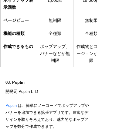
ポップアップ表
1,000回
15,000回
示回数
ページビュー
無制限
無制限
機能の種類
全種類
全種類
作成できるもの
ポップアップ、
作成物とコンバ
バナーなどが無
ージョンが無制
制限
限
03. Poptin
開発元 
Poptin LTD
Poptin
 は、簡単にノーコードでポップアップや
バナーを追加できる拡張アプリです。豊富なデ
ザインを取りそろえており、魅力的なポップア
ップを数分で作成できます。