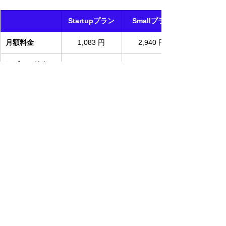
Startupプラン
Smallプラン
月額料金
1,083 円
2,940 円
レビューリクエ
100
1,000
スト数/月
管理者数
2
3
写真/動画数 (容
~100枚/本 
~1,000枚/本 
量)
(100MB)
(~1GB)
カスタマイズ
基本
中級
まとめ