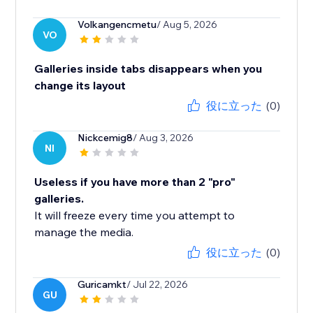
Volkangencmetu
/ Aug 5, 2026
VO
Galleries inside tabs disappears when you
change its layout
役に立った
(0)
Nickcemig8
/ Aug 3, 2026
NI
Useless if you have more than 2 "pro"
galleries.
It will freeze every time you attempt to
manage the media.
役に立った
(0)
Guricamkt
/ Jul 22, 2026
GU