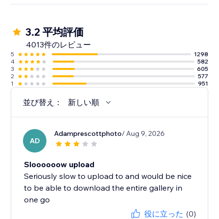
3.2 平均評価
4013件のレビュー
5
1298
4
582
3
605
2
577
1
951
並び替え：
新しい順
Adamprescottphoto
/ Aug 9, 2026
AD
Sloooooow upload
Seriously slow to upload to and would be nice
to be able to download the entire gallery in
one go
役に立った
(0)