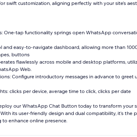
r swift customization, aligning perfectly with your site’s aest
s: One-tap functionality springs open WhatsApp conversat
 cool and easy-to-navigate dashboard, allowing more than 10
hapes, buttons
erates flawlessly across mobile and desktop platforms, utili
hatsApp Web.
ons: Configure introductory messages in advance to greet u
ts: clicks per device, average time to click, clicks per date
Deploy our WhatsApp Chat Button today to transform your site
ith its user-friendly design and dual compatibility, it’s the 