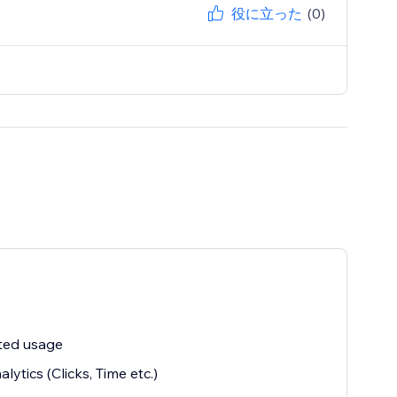
役に立った
(0)
ted usage
alytics (Clicks, Time etc.)