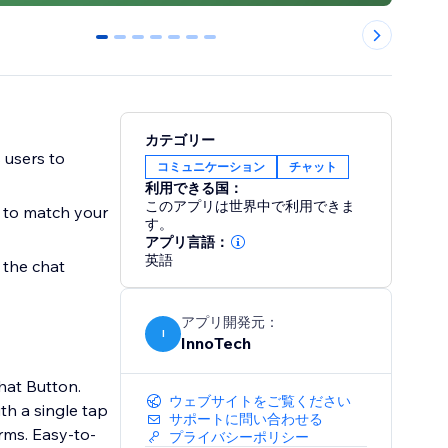
0
1
2
3
4
5
6
カテゴリー
 users to
コミュニケーション
チャット
利用できる国：
このアプリは世界中で利用できま
d to match your
す。
アプリ言語：
英語
 the chat
アプリ開発元：
I
InnoTech
hat Button.
ウェブサイトをご覧ください
th a single tap
サポートに問い合わせる
y-to-
プライバシーポリシー