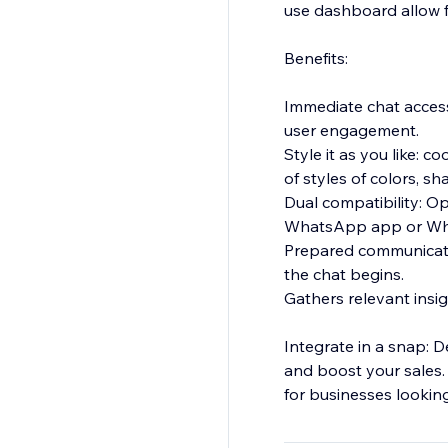
use dashboard allow fo
Benefits:
Immediate chat acces
user engagement.
Style it as you like:
of styles of colors, s
Dual compatibility: Op
WhatsApp app or W
Prepared communicati
the chat begins.
Gathers relevant insigh
Integrate in a snap: 
and boost your sales. W