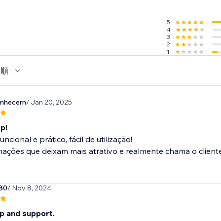
5
4
3
2
1
い順
onhecern
/ Jan 20, 2025
p!
ncional e prático, fácil de utilização!
ções que deixam mais atrativo e realmente chama o cliente e
80
/ Nov 8, 2024
p and support.