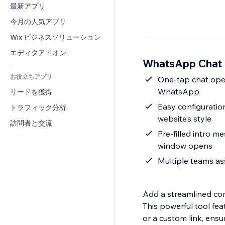
コンバージョン
倉庫管理ソリューション
最新アプリ
PDF
画像効果
チャット
ドロップシッピング
ファイル共有
今月の人気アプリ
ボタン・メニュー
コメント
プラン・定期購入
ニュース
バナー・バッジ
Wix ビジネスソリューション
電話
クラウドファンディング
コンテンツサービス
電卓
コミュニティィ
エディタアドオン
食品・飲料
WhatsApp Chat
テキスト効果
検索
レビュー・お客さまの声
お役立ちアプリ
天気
One-tap chat open
CRM
WhatsApp
リードを獲得
チャート・テーブル
Easy configuratio
トラフィック分析
website’s style
訪問者と交流
Pre-filled intro m
window opens
Multiple teams as
Add a streamlined co
This powerful tool fe
or a custom link, ensuri