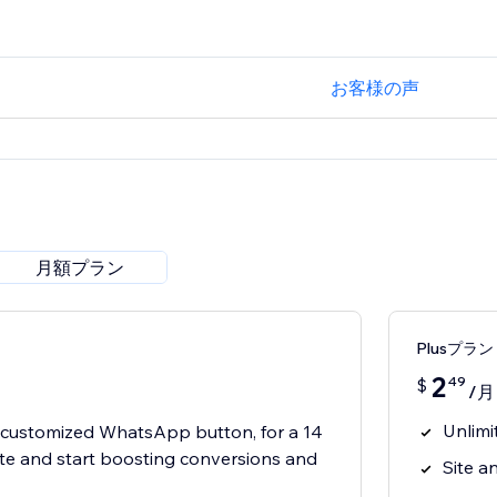
お客様の声
月額プラン
Plusプラン
2
49
$
/月
Unlimi
t customized WhatsApp button, for a 14
 site and start boosting conversions and
Site an