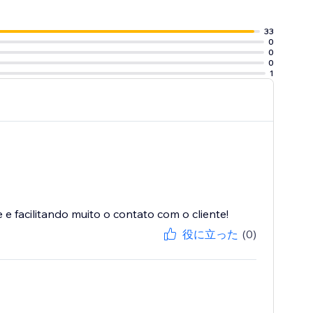
33
0
0
0
1
 facilitando muito o contato com o cliente!
役に立った
(0)