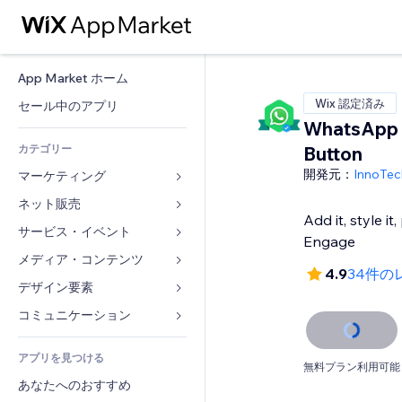
App Market ホーム
Wix 認定済み
セール中のアプリ
WhatsApp 
カテゴリー
Button
開発元：
InnoTec
マーケティング
ネット販売
広告
Add it, style it
モバイル
サービス・イベント
ストア用アプリ
Engage
アクセス解析
発送・配達
メディア・コンテンツ
ホテル
4.9
34件の
SNS
販売ボタン
イベント
デザイン要素
ギャラリー
SEO
オンラインコース
レストラン
音楽
マップ・ナビ
コミュニケーション 
エンゲージメント
オンデマンド印刷
不動産
ポッドキャスト
プライバシー・セキュリティ
フォーム
リスティング広告
会計
アプリを見つける
ブッキング
写真
時計
ブログ
無料プラン利用可能
メール
クーポン・特典
あなたへのおすすめ
動画
ページテンプレート
投票