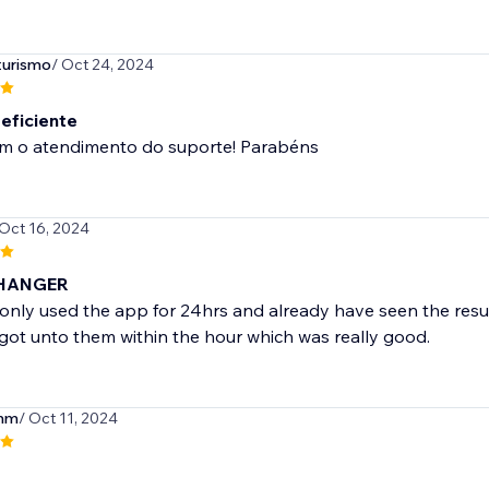
turismo
/ Oct 24, 2024
 eficiente
m o atendimento do suporte! Parabéns
 Oct 16, 2024
HANGER
nly used the app for 24hrs and already have seen the result
y, got unto them within the hour which was really good.
mm
/ Oct 11, 2024