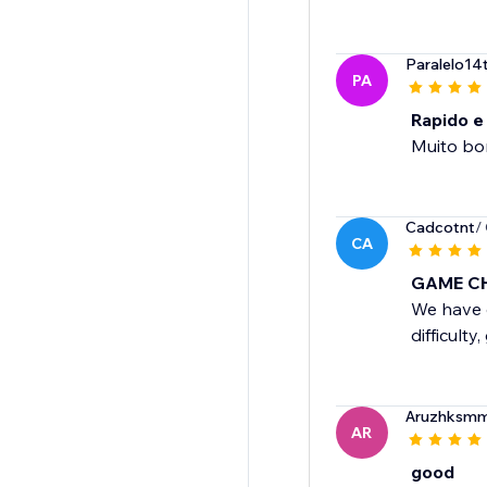
Paralelo14
PA
Rapido e
Muito bo
Cadcotnt
/
CA
GAME C
We have o
difficult
Aruzhksm
AR
good