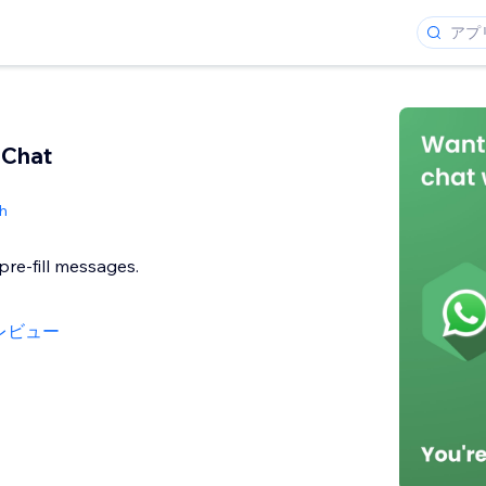
Chat
h
, pre-fill messages.
レビュー