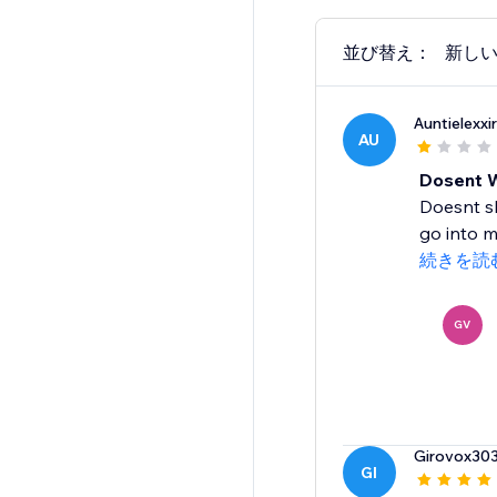
並び替え：
新し
Auntielexxi
AU
Dosent 
Doesnt sh
go into my
続きを読
GV
Girovox30
GI