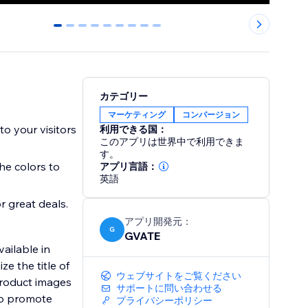
0
1
2
3
4
5
6
7
8
カテゴリー
マーケティング
コンバージョン
to your visitors
利用できる国：
このアプリは世界中で利用できま
す。
he colors to
アプリ言語：
英語
r great deals.
アプリ開発元：
G
GVATE
ailable in
e the title of
ウェブサイトをご覧ください
product images
サポートに問い合わせる
 to promote
プライバシーポリシー