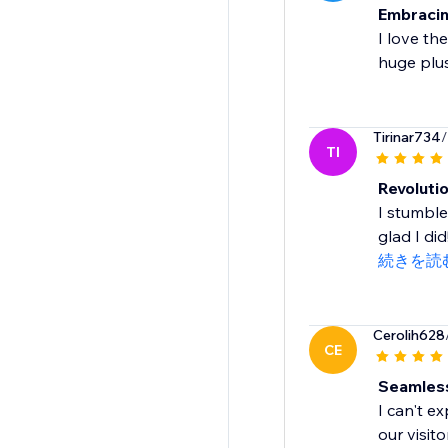
Embracin
I love th
huge plus
Tirinar734
/
TI
Revoluti
I stumble
glad I di
続きを読
Cerolih628
CE
Seamless
I can't e
our visito