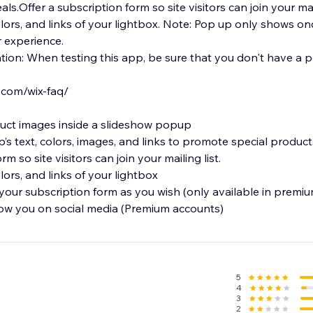
ls.​Offer a subscription form so site visitors can join your maili
lors, and links of your lightbox. Note: Pop up only shows on
r experience.
 a pop-up blocker.
.com/wix-faq/
uct images inside a slideshow popup
 text, colors, images, and links to promote special products
rm so site visitors can join your mailing list.
lors, and links of your lightbox
 your subscription form as you wish (only available in premi
llow you on social media (Premium accounts)
5
4
3
2