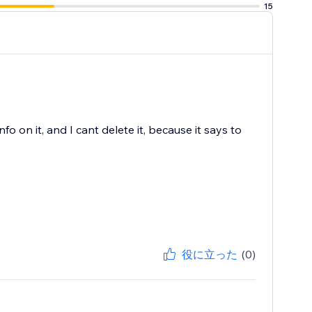
15
o on it, and I cant delete it, because it says to
役に立った
(0)