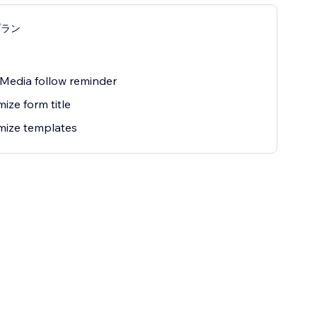
プラン
 Media follow reminder
ize form title
mize templates