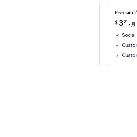
Premium
3
31
$
/月
Social
Custom
Custo