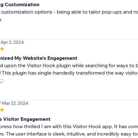
g Customization
e customization options - being able to tailor pop-ups and n
.
 Apr 2, 2024
onized My Website's Engagement
d upon the Visitor Hook plugin while searching for ways t
d! This plugin has single-handedly transformed the way visitors
む
/ Mar 22, 2024
 Visitor Engagement
xpress how thrilled I am with this Visitor Hook app, It has c
rs. The user interface is sleek, intuitive, and incredibly easy to.