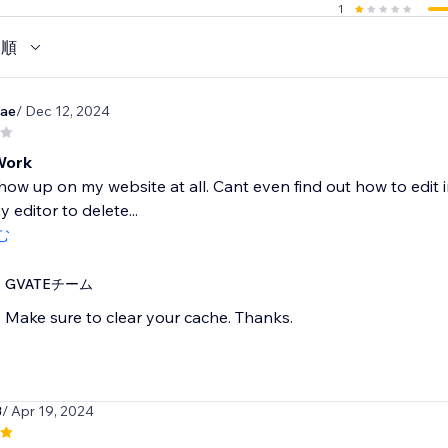
1
い順
rae
/ Dec 12, 2024
Work
ow up on my website at all. Cant even find out how to edit inf
 editor to delete...
む
GVATEチーム
Make sure to clear your cache. Thanks.
3
/ Apr 19, 2024