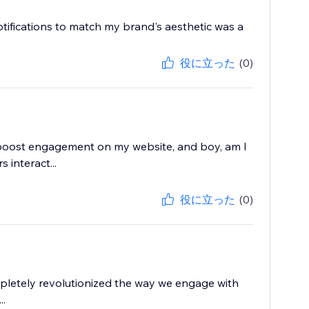
otifications to match my brand's aesthetic was a
役に立った
(0)
o boost engagement on my website, and boy, am I
 interact...
役に立った
(0)
ompletely revolutionized the way we engage with
..