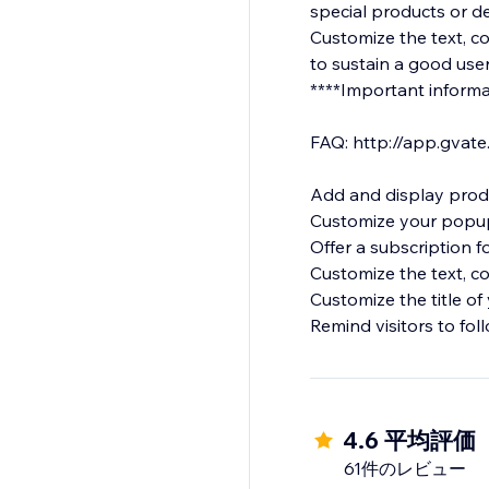
special products or dea
Customize the text, co
to sustain a good use
****Important information: When testing this app, be sure that you don't have
FAQ: http://app.gvate
Add and display prod
Customize your popup’s
Offer a subscription fo
Customize the text, co
Customize the title of
Remind visitors to fo
4.6 平均評価
61件のレビュー