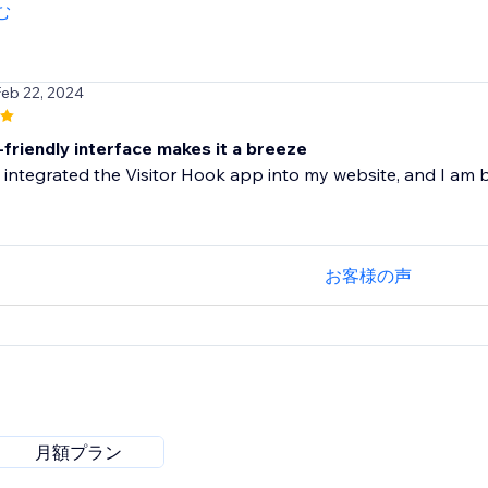
む
Feb 22, 2024
-friendly interface makes it a breeze
y integrated the Visitor Hook app into my website, and I am 
お客様の声
月額プラン