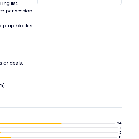
ng list.​
ce per session
 or deals.
um)
34
1
3
8