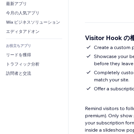
コンバージョン
倉庫管理ソリューション
最新アプリ
PDF
画像効果
チャット
ドロップシッピング
ファイル共有
今月の人気アプリ
ボタン・メニュー
コメント
プラン・定期購入
ニュース
バナー・バッジ
Wix ビジネスソリューション
電話
クラウドファンディング
コンテンツサービス
電卓
コミュニティィ
エディタアドオン
食品・飲料
Visitor Hook 
テキスト効果
検索
レビュー・お客さまの声
お役立ちアプリ
天気
Create a custom p
CRM
リードを獲得
チャート・テーブル
Showcase your best
before they leave 
トラフィック分析
Completely custom
訪問者と交流
match your site.
Offer a subscripti
Remind visitors to fol
premium). Only show p
your subscription for
inside a slideshow po