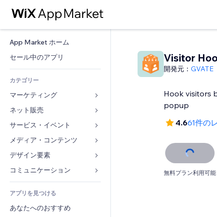
App Market ホーム
Visitor Ho
セール中のアプリ
開発元：
GVATE
カテゴリー
Hook visitors 
マーケティング
popup
ネット販売
広告
4.6
61件の
モバイル
サービス・イベント
ストア用アプリ
アクセス解析
発送・配達
メディア・コンテンツ
ホテル
SNS
販売ボタン
イベント
デザイン要素
ギャラリー
SEO
オンラインコース
レストラン
音楽
マップ・ナビ
コミュニケーション 
無料プラン利用可能
エンゲージメント
オンデマンド印刷
不動産
ポッドキャスト
プライバシー・セキュリティ
フォーム
リスティング広告
会計
アプリを見つける
ブッキング
写真
時計
ブログ
メール
クーポン・特典
あなたへのおすすめ
動画
ページテンプレート
投票