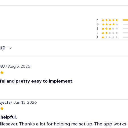
5
4
3
2
1
い順
697
/ Aug 5, 2026
ful and pretty easy to implement.
jects
/ Jun 13, 2026
 helpful.
 lifesaver. Thanks a lot for helping me set up. The app works l