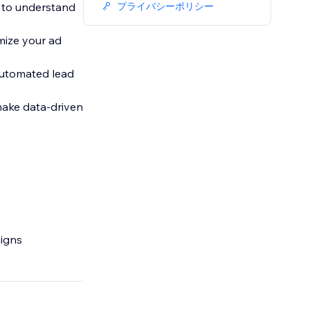
ic to understand
プライバシーポリシー
mize your ad
 automated lead
make data-driven
aigns
s