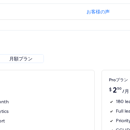
お客様の声
月額プラン
Proプラン
2
50
$
/月
180 le
onth
Full le
ytics
Priori
ort