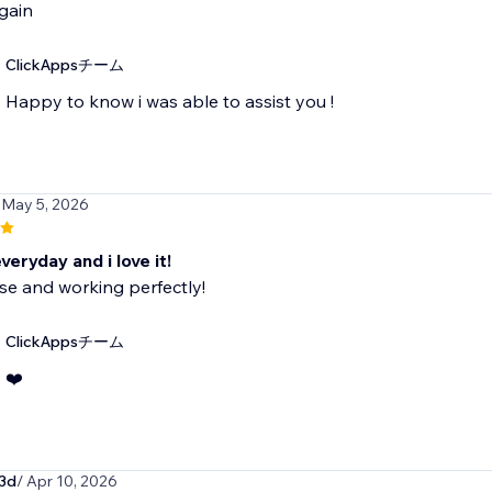
gain
ClickAppsチーム
Happy to know i was able to assist you !
 May 5, 2026
everyday and i love it!
se and working perfectly!
ClickAppsチーム
❤️
3d
/ Apr 10, 2026