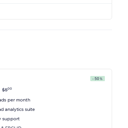
- 50％
00
$
5
ads per month
ad analytics suite
ty support