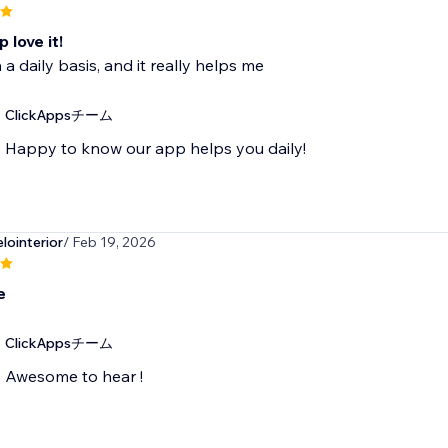
 love it!
n a daily basis, and it really helps me
ClickAppsチーム
Happy to know our app helps you daily!
lointerior
/ Feb 19, 2026
e
ClickAppsチーム
Awesome to hear !