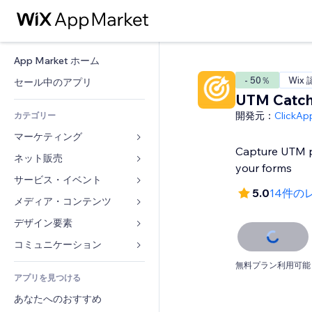
App Market ホーム
- 50％
Wix
セール中のアプリ
UTM Catch
開発元：
ClickAp
カテゴリー
マーケティング
Capture UTM p
ネット販売
広告
your forms
モバイル
サービス・イベント
ストア用アプリ
5.0
14件の
アクセス解析
発送・配達
メディア・コンテンツ
ホテル
SNS
販売ボタン
イベント
デザイン要素
ギャラリー
SEO
オンラインコース
レストラン
音楽
マップ・ナビ
コミュニケーション 
エンゲージメント
オンデマンド印刷
不動産
ポッドキャスト
プライバシー・セキュリティ
フォーム
無料プラン利用可能
リスティング広告
会計
アプリを見つける
ブッキング
写真
時計
ブログ
メール
クーポン・特典
あなたへのおすすめ
動画
ページテンプレート
投票