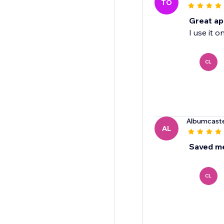
TO
Great app
I use it o
CL
Albumcaste
AL
Saved m
CL