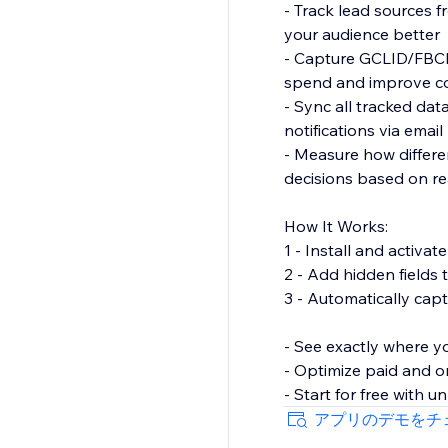
- Track lead sources f
your audience better
- Capture GCLID/FBCLI
spend and improve c
- Sync all tracked da
notifications via email
- Measure how differe
decisions based on re
How It Works:
1 - Install and activa
2 - Add hidden fields 
3 - Automatically cap
- See exactly where y
- Optimize paid and or
- Start for free with 
アプリのデモをチ