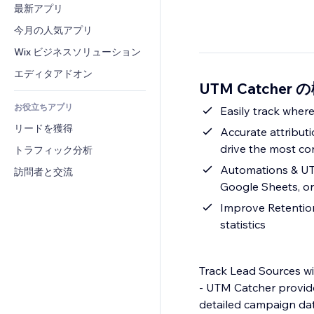
コンバージョン
倉庫管理ソリューション
最新アプリ
PDF
画像効果
チャット
ドロップシッピング
ファイル共有
今月の人気アプリ
ボタン・メニュー
コメント
プラン・定期購入
ニュース
バナー・バッジ
Wix ビジネスソリューション
電話
クラウドファンディング
コンテンツサービス
電卓
コミュニティィ
エディタアドオン
食品・飲料
UTM Catcher 
テキスト効果
検索
レビュー・お客さまの声
お役立ちアプリ
天気
Easily track wher
CRM
リードを獲得
チャート・テーブル
Accurate attribut
drive the most co
トラフィック分析
Automations & UTM
訪問者と交流
Google Sheets, or
Improve Retention
statistics
Track Lead Sources w
- UTM Catcher provide
detailed campaign dat