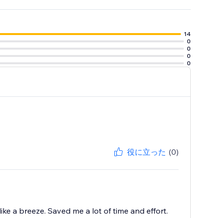
14
0
0
0
0
役に立った
(0)
ike a breeze. Saved me a lot of time and effort.