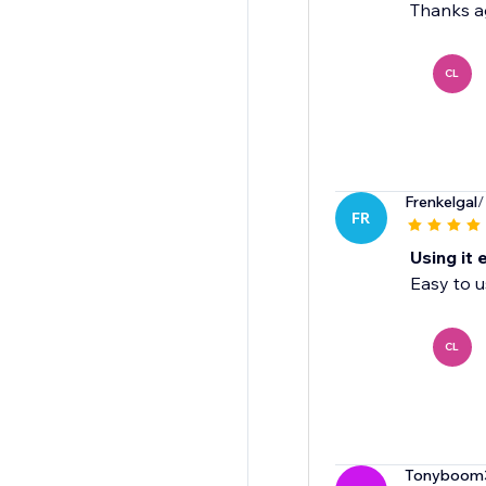
Thanks a
CL
Frenkelgal
/
FR
Using it 
Easy to u
CL
Tonyboom