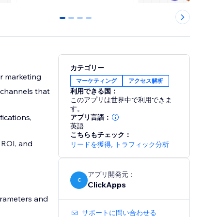
0
1
2
3
カテゴリー
r marketing
マーケティング
アクセス解析
 channels that
利用できる国：
このアプリは世界中で利用できま
す。
ications,
アプリ言語：
英語
こちらもチェック：
 ROI, and
リードを獲得
,
トラフィック分析
アプリ開発元：
C
ClickApps
arameters and
サポートに問い合わせる