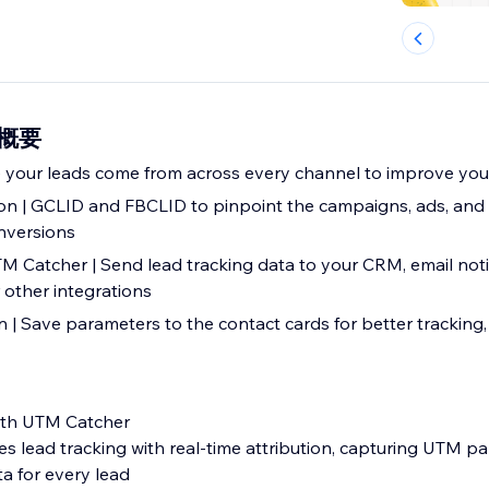
の概要
e your leads come from across every channel to improve you
ion | GCLID and FBCLID to pinpoint the campaigns, ads, and
nversions
 Catcher | Send lead tracking data to your CRM, email notif
 other integrations
 | Save parameters to the contact cards for better tracking,
ith UTM Catcher
s lead tracking with real-time attribution, capturing UTM p
a for every lead