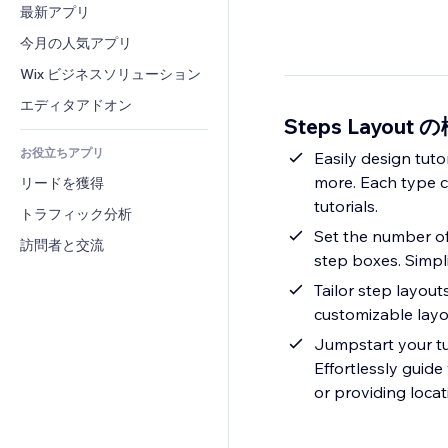
コンバージョン
倉庫管理ソリューション
最新アプリ
PDF
画像効果
チャット
ドロップシッピング
ファイル共有
今月の人気アプリ
ボタン・メニュー
コメント
プラン・定期購入
ニュース
バナー・バッジ
Wix ビジネスソリューション
電話
クラウドファンディング
コンテンツサービス
電卓
コミュニティィ
エディタアドオン
食品・飲料
Steps Layout 
テキスト効果
検索
レビュー・お客さまの声
お役立ちアプリ
天気
Easily design tutor
CRM
more. Each type co
リードを獲得
チャート・テーブル
tutorials.
トラフィック分析
Set the number of
訪問者と交流
step boxes. Simpli
Tailor step layout
customizable layou
Jumpstart your tut
Effortlessly guide
or providing locat