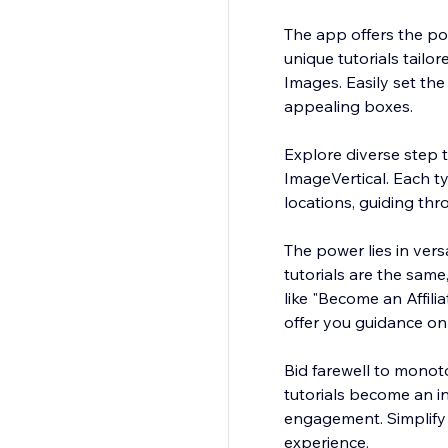
The app offers the pos
unique tutorials tail
Images. Easily set th
appealing boxes.
Explore diverse step t
ImageVertical. Each ty
locations, guiding th
The power lies in versa
tutorials are the same
like "Become an Affili
offer you guidance on 
Bid farewell to mono
tutorials become an in
engagement. Simplify 
experience.