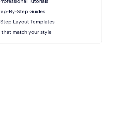
rofessional Tutorials
Step-By-Step Guides
t Step Layout Templates
 that match your style