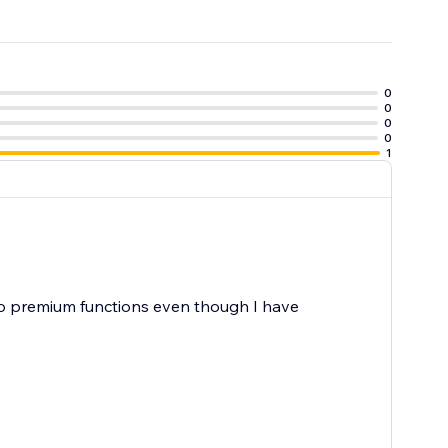
0
0
0
0
1
 no premium functions even though I have