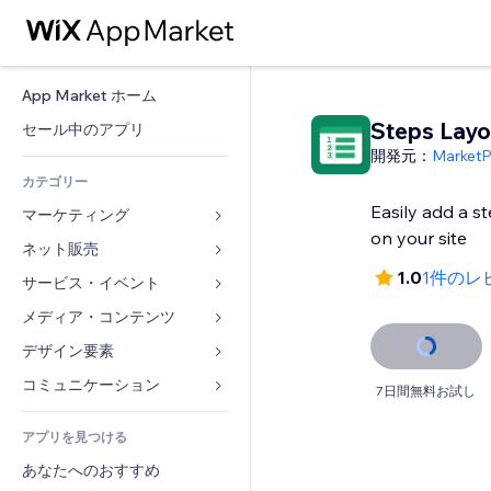
App Market ホーム
Steps Layo
セール中のアプリ
開発元：
Market
カテゴリー
Easily add a s
マーケティング
on your site
ネット販売
広告
1.0
1件のレ
モバイル
サービス・イベント
ストア用アプリ
アクセス解析
発送・配達
メディア・コンテンツ
ホテル
SNS
販売ボタン
イベント
デザイン要素
ギャラリー
SEO
オンラインコース
レストラン
音楽
マップ・ナビ
コミュニケーション 
7日間無料お試し
エンゲージメント
オンデマンド印刷
不動産
ポッドキャスト
プライバシー・セキュリティ
フォーム
リスティング広告
会計
アプリを見つける
ブッキング
写真
時計
ブログ
メール
クーポン・特典
あなたへのおすすめ
動画
ページテンプレート
投票