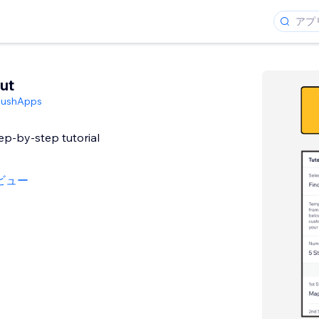
ut
PushApps
tep-by-step tutorial
ビュー