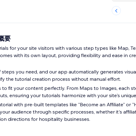
の概要
ials for your site visitors with various step types like Map, T
mes with its own layout, providing flexibility and ease in c
 steps you need, and our app automatically generates visua
fy the tutorial creation process without manual effort.
s to fit your content perfectly. From Maps to Images, each st
ts, ensuring your tutorials harmonize with your site's unique
orial with pre-built templates like "Become an Affiliate" or 
 your audience through specific processes, whether it's affil
ion directions for hospitality businesses.