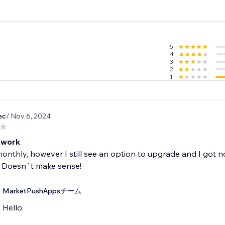
5
4
3
2
1
ec
/ Nov 6, 2024
 work
monthly, however I still see an option to upgrade and I got
 Doesn´t make sense!
MarketPushAppsチーム
Hello,