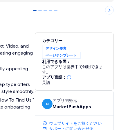
0
1
2
3
4
カテゴリー
ext, Video, and
デザイン要素
reating engaging
ページテンプレート
利用できる国：
このアプリは世界中で利用できま
lly appealing
す。
アプリ言語：
英語
ep type offers
 style smoothly.
"How To Find Us."
アプリ開発元：
M
MarketPushApps
iate onboarding
ウェブサイトをご覧ください
サポートに問い合わせる