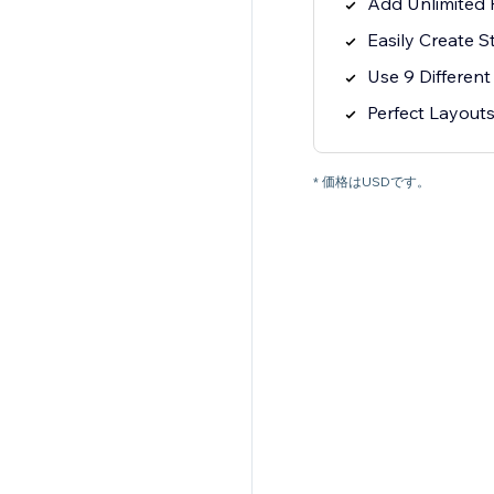
Add Unlimited P
Easily Create 
Use 9 Differen
Perfect Layouts
* 価格はUSDです。