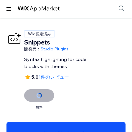
Wix 認定済み
Snippets
開発元：
Studio Plugins
Syntax highlighting for code
blocks with themes
5.0
1件のレビュー
無料