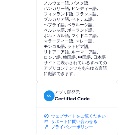
ノルウェー語
,
バスク語
,
ハンガリー語
,
ヒンディー語
,
フィンランド語
,
フランス語
,
ブルガリア語
,
ベトナム語
,
ヘブライ語
,
ベラルーシ語
,
ペルシャ語
,
ポーランド語
,
ポルトガル語
,
マケドニア語
,
マラーティー語
,
マレー語
,
モンゴル語
,
ラトビア語
,
リトアニア語
,
ルーマニア語
,
ロシア語
,
韓国語
,
中国語
,
日本語
サイトに表示されているすべての
アプリコンテンツをあらゆる言語
に翻訳できます。
アプリ開発元：
CC
Certified Code
ウェブサイトをご覧ください
サポートに問い合わせる
プライバシーポリシー