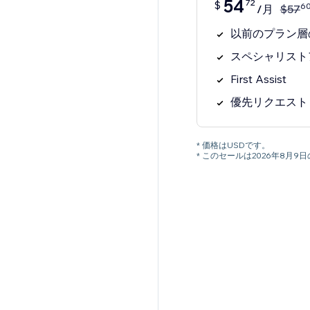
54
72
$
6
/月
$
57
以前のプラン層
スペシャリスト
First Assist
優先リクエスト
* 価格はUSDです。
* このセールは2026年8