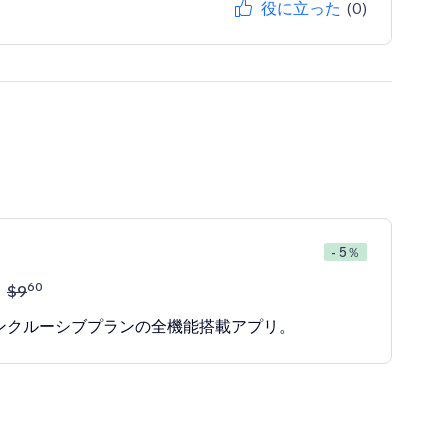
役に立った
(0)
- 5％
60
$
9
ンクルーシブプランの全機能搭載アプリ。