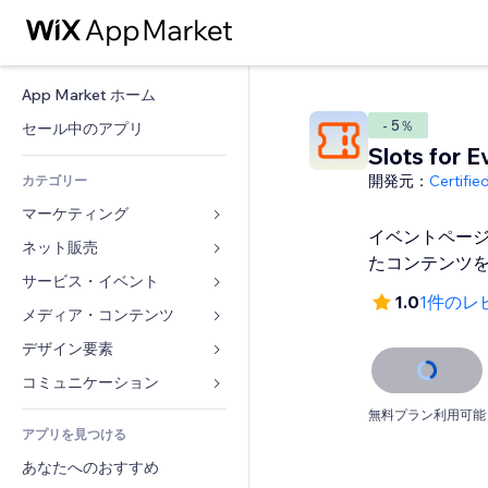
App Market ホーム
- 5％
セール中のアプリ
Slots for E
開発元：
Certifi
カテゴリー
マーケティング
イベントペー
ネット販売
広告
たコンテンツ
モバイル
サービス・イベント
ストア用アプリ
1.0
1件のレ
アクセス解析
発送・配達
メディア・コンテンツ
ホテル
SNS
販売ボタン
イベント
デザイン要素
ギャラリー
SEO
オンラインコース
レストラン
音楽
マップ・ナビ
コミュニケーション 
エンゲージメント
オンデマンド印刷
不動産
ポッドキャスト
プライバシー・セキュリティ
フォーム
無料プラン利用可能
リスティング広告
会計
アプリを見つける
ブッキング
写真
時計
ブログ
メール
クーポン・特典
あなたへのおすすめ
動画
ページテンプレート
投票