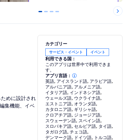
0
1
2
3
カテゴリー
サービス・イベント
イベント
利用できる国：
このアプリは世界中で利用できま
す。
アプリ言語：
英語
,
アイスランド語
,
アラビア語
,
アルバニア語
,
アルメニア語
,
イタリア語
,
インドネシア語
,
するために設計され
ウェールズ語
,
ウクライナ語
,
エストニア語
,
オランダ語
,
の編集機能、イベ
カタロニア語
,
ギリシャ語
,
クロアチア語
,
ジョージア語
,
スウェーデン語
,
スペイン語
,
スロバキア語
,
セルビア語
,
タイ語
,
タガログ語
,
チェコ語
,
デンマーク語
,
ドイツ語
,
トルコ語
,