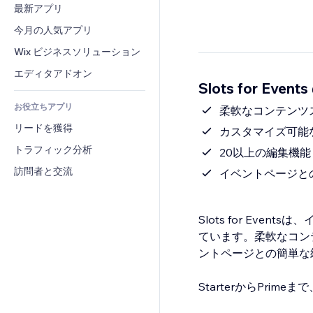
コンバージョン
倉庫管理ソリューション
最新アプリ
PDF
画像効果
チャット
ドロップシッピング
ファイル共有
今月の人気アプリ
ボタン・メニュー
コメント
プラン・定期購入
ニュース
バナー・バッジ
Wix ビジネスソリューション
電話
クラウドファンディング
コンテンツサービス
電卓
コミュニティィ
エディタアドオン
食品・飲料
Slots for Even
テキスト効果
検索
レビュー・お客さまの声
お役立ちアプリ
天気
柔軟なコンテンツ
CRM
リードを獲得
チャート・テーブル
カスタマイズ可能
トラフィック分析
20以上の編集機能
訪問者と交流
イベントページと
Slots for Ev
ています。柔軟なコン
ントページとの簡単な
StarterからPri