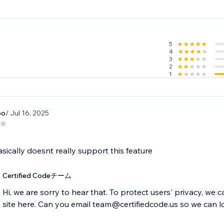
5
4
3
2
1
oo
/ Jul 16, 2025
e
sically doesnt really support this feature
Certified Codeチーム
Hi, we are sorry to hear that. To protect users' privacy, we 
site here. Can you email team@certifiedcode.us so we can l