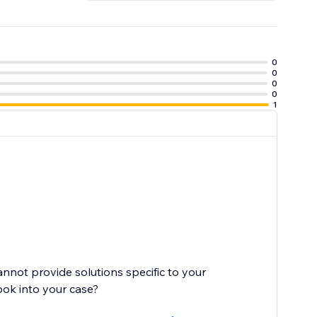
0
0
0
0
1
cannot provide solutions specific to your
ook into your case?