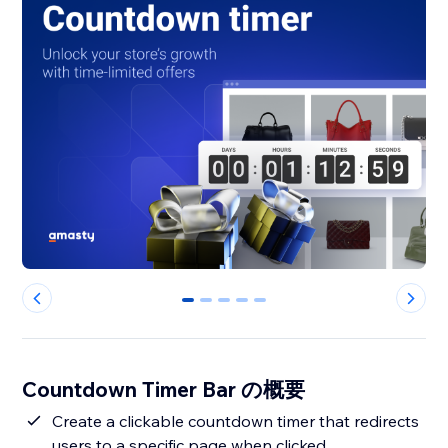
0
1
2
3
4
Countdown Timer Bar の概要
Create a clickable countdown timer that redirects
users to a specific page when clicked