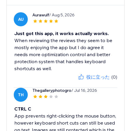
Aurawulf
/ Aug 5, 2026
AU
Just got this app, it works actually works.
When reviewing the reviews they seem to be
mostly enjoying the app but I do agree it
needs more optimization control and better
protection system that handles keyboard
shortcuts as well.
役に立った
(0)
Thegalleryphotogro
/ Jul 16, 2026
TH
CTRL C
App prevents right-clicking the mouse button,
however keyboard short cuts can still be used
on text. Images are still protected which is the