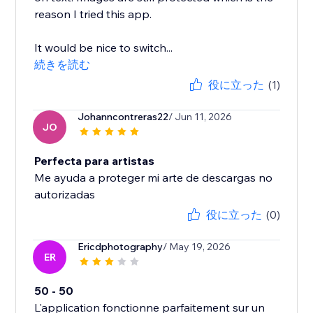
reason I tried this app.
It would be nice to switch...
続きを読む
役に立った
(1)
Johanncontreras22
/ Jun 11, 2026
JO
Perfecta para artistas
Me ayuda a proteger mi arte de descargas no
autorizadas
役に立った
(0)
Ericdphotography
/ May 19, 2026
ER
50 - 50
L'application fonctionne parfaitement sur un