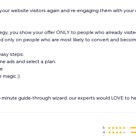
 your website visitors again and re-engaging them with your 
tegy, you show your offer ONLY to people who already visite
 only on people who are most likely to convert and become
easy steps:
ine ads and select a plan.
ve
e magic ;)
 1-minute guide-through wizard, our experts would LOVE to he
be created on multiple platforms, including Facebook, Googl
d to relevant visitors as well as to returning users.
5
4
ential conversions – start retargeting the smart way with Re