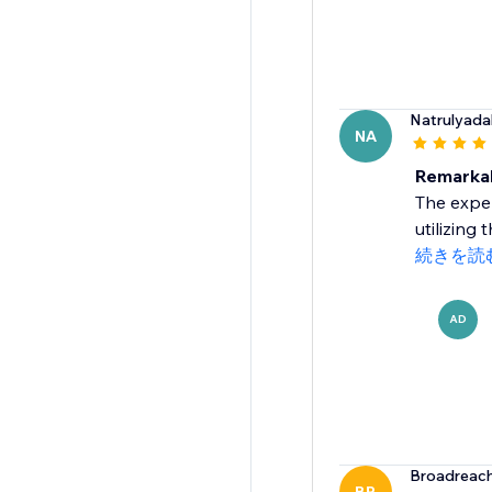
Natrulyada
NA
Remarkab
The exper
utilizing
続きを読
AD
Broadreach