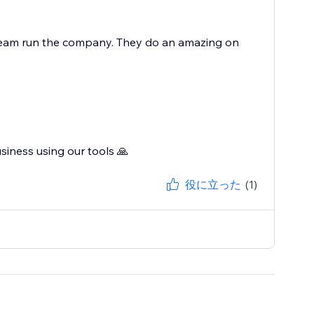
r team run the company. They do an amazing on
siness using our tools 🙏
役に立った
(1)