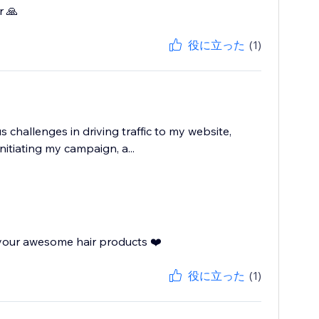
r 🙏
役に立った
(1)
 challenges in driving traffic to my website,
nitiating my campaign, a...
 your awesome hair products ❤️
役に立った
(1)