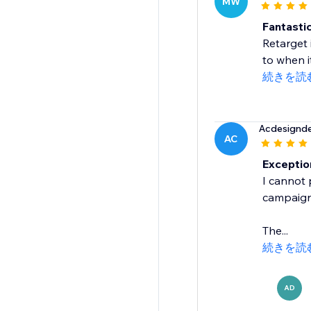
MW
Fantastic
Retarget 
to when i
続きを読
Acdesignd
AC
Exceptio
I cannot 
campaign 
The...
続きを読
AD