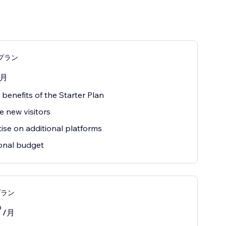
dプラン
/月
e benefits of the Starter Plan
e new visitors
ise on additional platforms
onal budget
プラン
0
/月