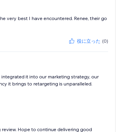
the very best I have encountered. Renee, their go
役に立った
(0)
tegrated it into our marketing strategy, our
y it brings to retargeting is unparalleled.
g review. Hope to continue delivering good