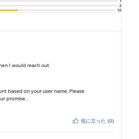
1
2
10
en I would reach out.
ccount based on your user name. Please
ur promise...
役に立った
(0)