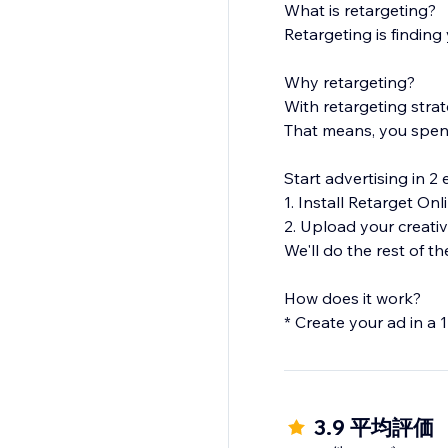
What is retargeting?
Retargeting is finding
Why retargeting?
With retargeting stra
That means, you spend
Start advertising in 2 
1. Install Retarget Onl
2. Upload your creati
We'll do the rest of th
How does it work?
* Create your ad in a
* Your campaign will 
more.
* We will expose your a
3.9 平均評価
Don't miss out on pot