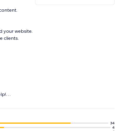
content.
d your website.
 clients.
lp!
e, Instagram and
34
4
target Online