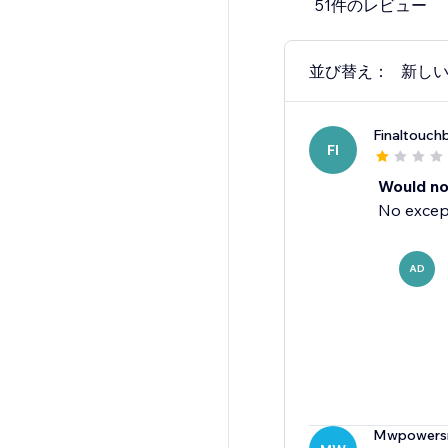
51件のレビュー
Ads!
Not sure? Talk to us!
並び替え：
新し
Support@adtechium
Finaltouchb
FI
Would n
No except
AD
Mwpowers