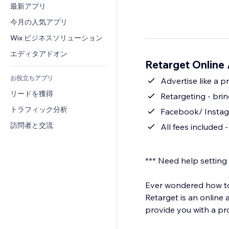
コンバージョン
倉庫管理ソリューション
最新アプリ
PDF
画像効果
チャット
ドロップシッピング
ファイル共有
今月の人気アプリ
ボタン・メニュー
コメント
プラン・定期購入
ニュース
バナー・バッジ
Wix ビジネスソリューション
電話
クラウドファンディング
コンテンツサービス
電卓
コミュニティィ
エディタアドオン
食品・飲料
Retarget Onlin
テキスト効果
検索
レビュー・お客さまの声
お役立ちアプリ
天気
Advertise like a 
CRM
リードを獲得
チャート・テーブル
Retargeting - brin
トラフィック分析
Facebook/ Instagr
訪問者と交流
All fees included -
*** Need help setting
Ever wondered how to 
Retarget is an online
provide you with a pr