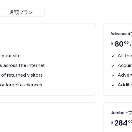
月額プラン
Advance
80
00
$
o your site
All th
rs across the internet
Acquir
f returned visitors
Advert
for larger audiences
Additi
Jumbo +
284
0
$