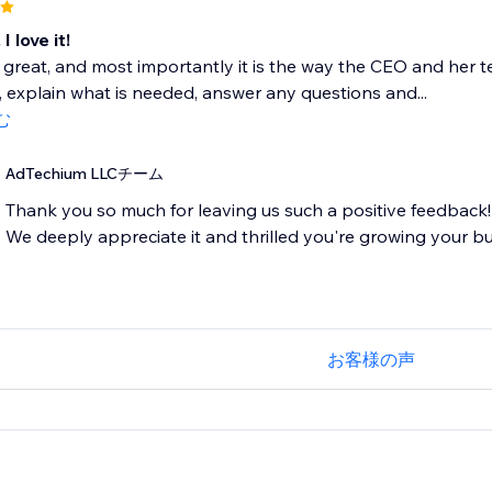
I love it!
s great, and most importantly it is the way the CEO and he
 explain what is needed, answer any questions and...
む
AdTechium LLCチーム
Thank you so much for leaving us such a positive feedback!
We deeply appreciate it and thrilled you're growing your bu
お客様の声