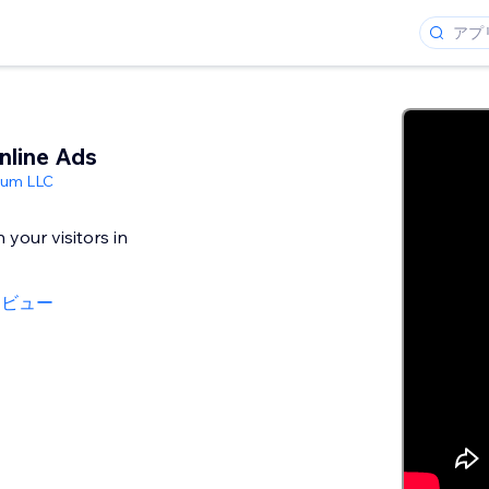
nline Ads
ium LLC
your visitors in
レビュー