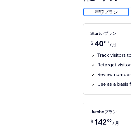
年額プラン
Starterプラン
40
00
$
/月
Track visitors t
Retarget visito
Review number o
Use as a basis 
Jumboプラン
142
00
$
/月