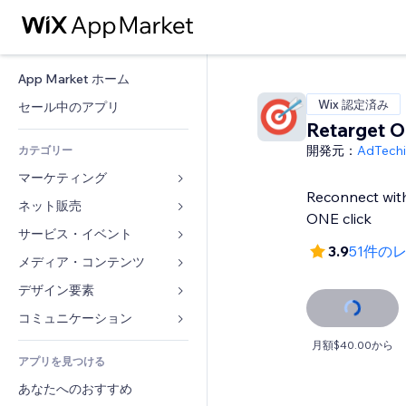
App Market ホーム
Wix 認定済み
セール中のアプリ
Retarget O
開発元：
AdTech
カテゴリー
マーケティング
Reconnect with 
ネット販売
広告
ONE click
モバイル
サービス・イベント
ストア用アプリ
3.9
51件の
アクセス解析
発送・配達
メディア・コンテンツ
ホテル
SNS
販売ボタン
イベント
デザイン要素
ギャラリー
SEO
オンラインコース
レストラン
音楽
マップ・ナビ
コミュニケーション 
エンゲージメント
オンデマンド印刷
不動産
ポッドキャスト
プライバシー・セキュリティ
フォーム
月額$40.00から
リスティング広告
会計
アプリを見つける
ブッキング
写真
時計
ブログ
メール
クーポン・特典
あなたへのおすすめ
動画
ページテンプレート
投票