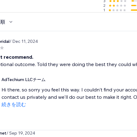
3
2
1
い順
.com
ridal
/ Dec 11, 2024
ot recommend.
ional outcome. Told they were doing the best they could wh
AdTechium LLCチーム
Hi there, so sorry you feel this way. I couldn't find your a
contact us privately and we'll do our best to make it right. O
続きを読む
net
/ Sep 19, 2024