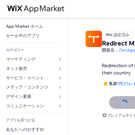
App Market ホーム
Wix 認定済み
セール中のアプリ
Redirect 
開発元：
Zendap
カテゴリー
マーケティング
Redirection of 
ネット販売
広告
their country
モバイル
サービス・イベント
ストア用アプリ
5.0
1件のレ
アクセス解析
発送・配達
メディア・コンテンツ
ホテル
SNS
販売ボタン
イベント
デザイン要素
ギャラリー
SEO
オンラインコース
レストラン
音楽
マップ・ナビ
コミュニケーション 
エンゲージメント
オンデマンド印刷
不動産
ポッドキャスト
プライバシー・セキュリティ
フォーム
プレミアムサイ
リスティング広告
会計
アプリを見つける
ブッキング
写真
時計
ブログ
メール
クーポン・特典
あなたへのおすすめ
動画
ページテンプレート
投票