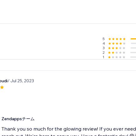
5
4
3
2
1
oudi
/ Jul 25, 2023
Zendappsチーム
Thank you so much for the glowing review! If you ever need a