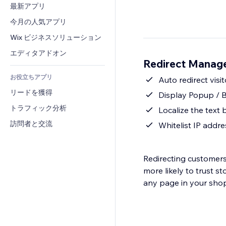
コンバージョン
倉庫管理ソリューション
最新アプリ
PDF
画像効果
チャット
ドロップシッピング
ファイル共有
今月の人気アプリ
ボタン・メニュー
コメント
プラン・定期購入
ニュース
バナー・バッジ
Wix ビジネスソリューション
電話
クラウドファンディング
コンテンツサービス
電卓
コミュニティィ
エディタアドオン
食品・飲料
Redirect Mana
テキスト効果
検索
レビュー・お客さまの声
お役立ちアプリ
天気
Auto redirect visi
CRM
リードを獲得
チャート・テーブル
Display Popup / B
トラフィック分析
Localize the text
訪問者と交流
Whitelist IP addr
Redirecting customers
more likely to trust st
any page in your shop 