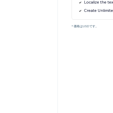
Localize the te
Create Unlimit
* 価格はUSDです。