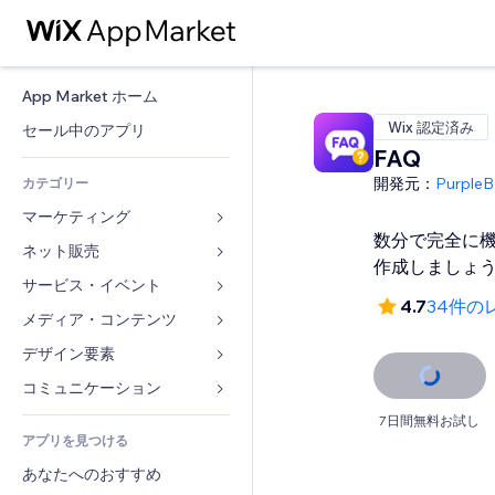
App Market ホーム
Wix 認定済み
セール中のアプリ
FAQ
開発元：
PurpleB
カテゴリー
マーケティング
数分で完全に機
ネット販売
広告
作成しましょ
モバイル
サービス・イベント
ストア用アプリ
4.7
34件の
アクセス解析
発送・配達
メディア・コンテンツ
ホテル
SNS
販売ボタン
イベント
デザイン要素
ギャラリー
SEO
オンラインコース
レストラン
音楽
マップ・ナビ
コミュニケーション 
エンゲージメント
オンデマンド印刷
不動産
ポッドキャスト
プライバシー・セキュリティ
フォーム
7日間無料お試し
リスティング広告
会計
アプリを見つける
ブッキング
写真
時計
ブログ
メール
クーポン・特典
あなたへのおすすめ
動画
ページテンプレート
投票