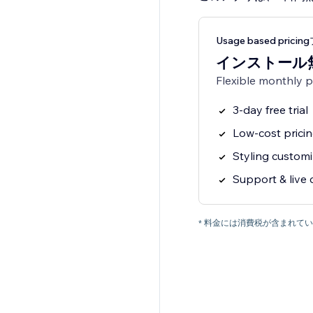
Usage based prici
インストール
Flexible monthly 
3-day free trial
Low-cost prici
Styling customi
Support & live 
* 料金には消費税が含まれ