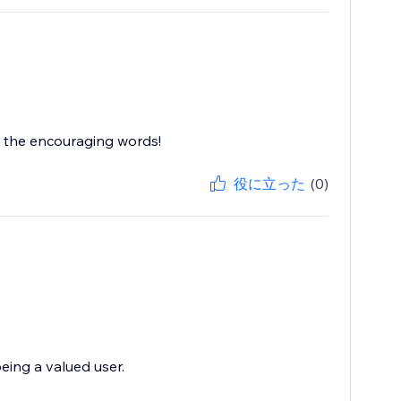
r the encouraging words!
役に立った
(0)
eing a valued user.