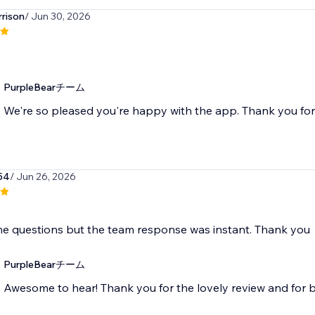
rrison
/ Jun 30, 2026
PurpleBearチーム
We're so pleased you're happy with the app. Thank you fo
54
/ Jun 26, 2026
me questions but the team response was instant. Thank you
PurpleBearチーム
Awesome to hear! Thank you for the lovely review and for b