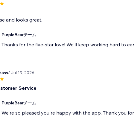
se and looks great.
PurpleBearチーム
Thanks for the five-star love! We'll keep working hard to ear
pass
/ Jul 19, 2026
stomer Service
PurpleBearチーム
We're so pleased you're happy with the app. Thank you fo