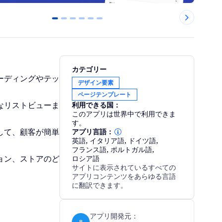
0
1
2
3
4
5
カテゴリー
コーディングやテッ
デザイン要素
ページテンプレート
クなリストビューま
利用できる国：
このアプリは世界中で利用できま
す。
用して、顧客が簡単
アプリ言語：
英語
,
イタリア語
,
ドイツ語
,
フランス語
,
ポルトガル語
,
ション、ストアのど
ロシア語
サイトに表示されているすべての
アプリコンテンツをあらゆる言語
に翻訳できます。
アプリ開発元：
P