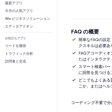
コンバージョン
倉庫管理ソリューション
最新アプリ
PDF
画像効果
チャット
ドロップシッピング
ファイル共有
今月の人気アプリ
ボタン・メニュー
コメント
プラン・定期購入
ニュース
バナー・バッジ
Wix ビジネスソリューション
電話
クラウドファンディング
コンテンツサービス
電卓
コミュニティィ
エディタアドオン
食品・飲料
FAQ の概要
テキスト効果
検索
レビュー・お客さまの声
お役立ちアプリ
天気
簡単なFAQの設定
CRM
クスキルは必要あ
リードを獲得
チャート・テーブル
FAQアコーディ
トラフィック分析
たはインタラクテ
訪問者と交流
スマート検索バー
に回答を見つける
どこでもよくある質
こか、またはヘル
コーディング不要で分