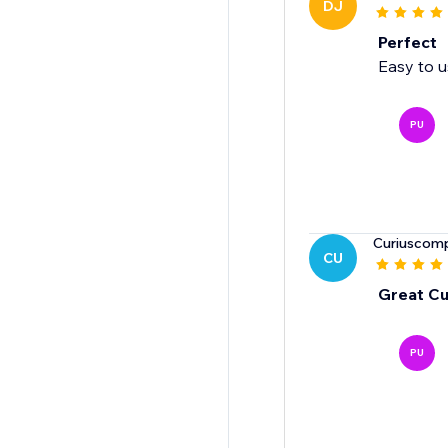
DJ
Perfect
Easy to u
PU
Curiuscom
CU
Great Cu
PU