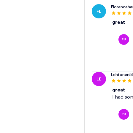
Florenceha
FL
great
PU
Lehtonen5
LE
great
I had so
PU