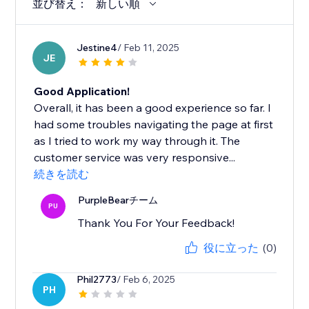
並び替え：
新しい順
Jestine4
/ Feb 11, 2025
JE
Good Application!
Overall, it has been a good experience so far. I
had some troubles navigating the page at first
as I tried to work my way through it. The
customer service was very responsive...
続きを読む
PurpleBearチーム
PU
Thank You For Your Feedback!
役に立った
(0)
Phil2773
/ Feb 6, 2025
PH