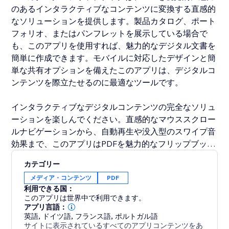
のあるインタラクティブなコンテンツに変換する直感的
なソリューションを提供します。製品カタログ、ポート
フォリオ、またはパンフレットを展示している場合で
も、このアプリを使用すれば、魅力的なデジタル文書を
簡単に作成できます。モバイルに対応したデザインと簡
単な共有オプションを備えたこのアプリは、デジタルコ
ンテンツを際立たせるのに最適なツールです。
インタラクティブなデジタルコンテンツの完全なソリュ
ーションを楽しんでください。直感的なマウススクロー
ルナビゲーションから、自動再生や没入型のスワイプ音
効果まで、このアプリはPDFを魅力的なフリップブック
に昇華させます。カスタマイズ可能なサムネイル、ツー
カテゴリー
ルバー、簡単なダウンロードオプションを備えたPDFカ
メディア・コンテンツ
PDF
タログ＋フリップブックは、カタログやパンフレットの
利用できる国：
展示に最適です。
このアプリは世界中で利用できます。
アプリ言語：
英語
,
ドイツ語
,
フランス語
,
ポルトガル語
サイトに表示されているすべてのアプリコンテンツをあ