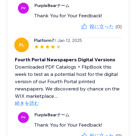
PurpleBearチーム
PU
Thank You for Your Feedback!
役に立った
(0)
Platform7
/ Jan 12, 2025
PL
Fourth Portal Newspapers Digital Versions
Downloaded PDF Catalogs + FlipBook this
week to test as a potential host for the digital
version of our Fourth Portal printed
newspapers. We discovered by chance on the
WIX marketplace....
続きを読む
PurpleBearチーム
PU
Thank You for Your Feedback!
役に立った
(0)