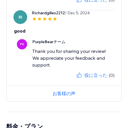
Richardgilles2212
/ Dec 5, 2024
RI
good
PurpleBearチーム
PU
Thank you for sharing your review!
We appreciate your feedback and
support.
役に立った
(0)
お客様の声
料金・プラン