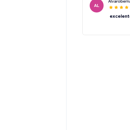
Alvarobern
AL
excelent