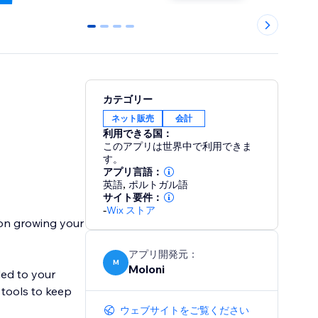
0
1
2
3
カテゴリー
ネット販売
会計
利用できる国：
このアプリは世界中で利用できま
す。
アプリ言語：
英語
,
ポルトガル語
サイト要件：
-
Wix ストア
 on growing your
アプリ開発元：
M
Moloni
led to your
 tools to keep
ウェブサイトをご覧ください