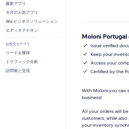
コンバージョン
倉庫管理ソリューション
最新アプリ
PDF
画像効果
チャット
ドロップシッピング
ファイル共有
今月の人気アプリ
ボタン・メニュー
コメント
プラン・定期購入
ニュース
バナー・バッジ
Wix ビジネスソリューション
電話
クラウドファンディング
コンテンツサービス
電卓
コミュニティィ
エディタアドオン
食品・飲料
Moloni Portug
テキスト効果
検索
レビュー・お客さまの声
お役立ちアプリ
天気
Issue verified do
CRM
リードを獲得
チャート・テーブル
Keep your invent
トラフィック分析
Access your comp
訪問者と交流
Certified by the 
With Moloni you can s
business!
All your orders will b
customers, while also
your inventory synchr