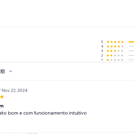
5
4
3
2
1
い順
/ Nov 22, 2024
om
uito bom e com funcionamento intuitivo