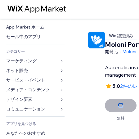
App Market ホーム
Wix 認定済み
セール中のアプリ
Moloni Por
開発元：
Moloni
カテゴリー
マーケティング
Automatic invo
ネット販売
広告
management
モバイル
サービス・イベント
ストア用アプリ
5.0
2件のレ
アクセス解析
発送・配達
メディア・コンテンツ
ホテル
SNS
販売ボタン
イベント
デザイン要素
ギャラリー
SEO
オンラインコース
レストラン
音楽
マップ・ナビ
コミュニケーション 
エンゲージメント
オンデマンド印刷
不動産
ポッドキャスト
プライバシー・セキュリティ
フォーム
無料
リスティング広告
会計
アプリを見つける
ブッキング
写真
時計
ブログ
メール
クーポン・特典
あなたへのおすすめ
動画
ページテンプレート
投票