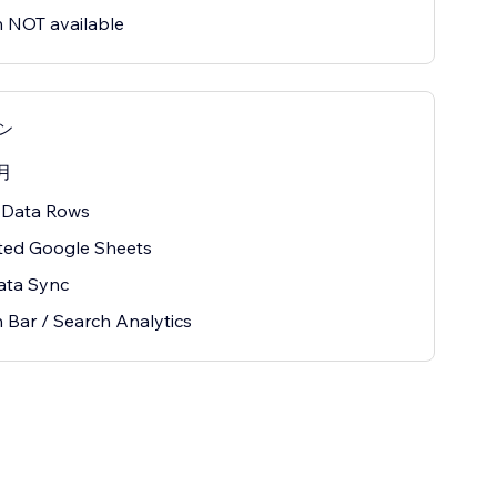
 NOT available
ラン
月
 Data Rows
ted Google Sheets
ata Sync
 Bar / Search Analytics