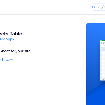
ets Table
PushApps
heet to your site
レビュー