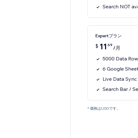
Search NOT ava
Expertプラン
11
69
$
/月
5000 Data Row
6 Google Shee
Live Data Sync
Search Bar / Se
* 価格はUSDです。