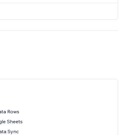
ata Rows
gle Sheets
ata Sync