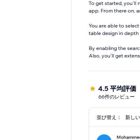
To get started, you'll
app. From there on, an
You are able to select
table design in depth 
By enabling the search 
Also, you'll get exten
4.5 平均評価
66件のレビュー
並び替え：
新し
Mohammed