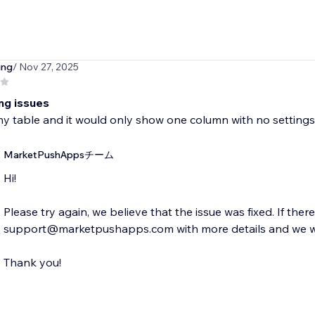
ing
/ Nov 27, 2025
ng issues
y table and it would only show one column with no settings
MarketPushAppsチーム
Hi!
Please try again, we believe that the issue was fixed. If ther
support@marketpushapps.com with more details and we wil
Thank you!