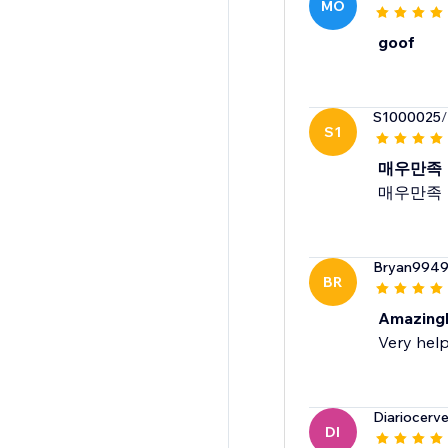
MO
goof
S1000025
/
S1
매우만족
매우만족
Bryan994
BR
Amazingl
Very help
Diariocerv
DI