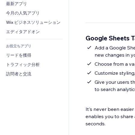
コンバージョン
倉庫管理ソリューション
最新アプリ
PDF
画像効果
チャット
ドロップシッピング
ファイル共有
今月の人気アプリ
ボタン・メニュー
コメント
プラン・定期購入
ニュース
バナー・バッジ
Wix ビジネスソリューション
電話
クラウドファンディング
コンテンツサービス
電卓
コミュニティィ
エディタアドオン
食品・飲料
Google Sheets
テキスト効果
検索
レビュー・お客さまの声
お役立ちアプリ
天気
Add a Google Sheet
CRM
new changes in y
リードを獲得
チャート・テーブル
Choose from a vari
トラフィック分析
Customize styling
訪問者と交流
Give your users th
to search analytic
It's never been easie
enables you to share a
seconds.