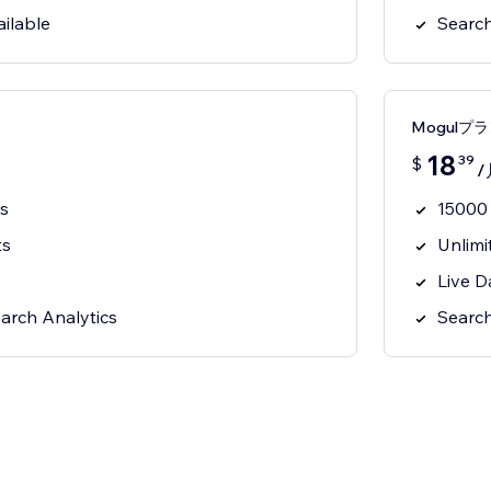
ilable
Search
Mogulプ
18
39
$
/
s
15000
ts
Unlimi
Live D
arch Analytics
Search