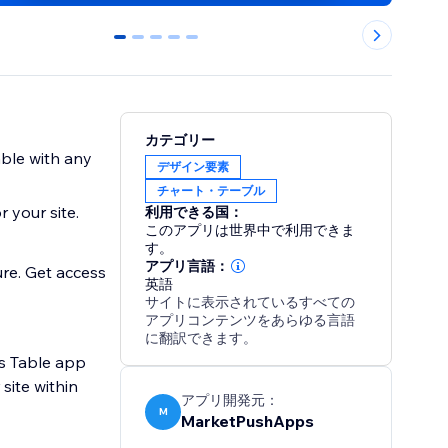
0
1
2
3
4
カテゴリー
able with any
デザイン要素
チャート・テーブル
 your site.
利用できる国：
このアプリは世界中で利用できま
す。
アプリ言語：
ure. Get access
英語
サイトに表示されているすべての
アプリコンテンツをあらゆる言語
に翻訳できます。
ts Table app
site within
アプリ開発元：
M
MarketPushApps