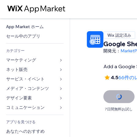
App Market ホーム
Wix 認定済み
セール中のアプリ
Google She
開発元：
Market
カテゴリー
マーケティング
Add a Google S
ネット販売
広告
4.5
66件の
モバイル
サービス・イベント
ストア用アプリ
アクセス解析
発送・配達
メディア・コンテンツ
ホテル
SNS
販売ボタン
イベント
デザイン要素
ギャラリー
SEO
オンラインコース
レストラン
音楽
マップ・ナビ
コミュニケーション 
7日間無料お試し
エンゲージメント
オンデマンド印刷
不動産
ポッドキャスト
プライバシー・セキュリティ
フォーム
リスティング広告
会計
アプリを見つける
ブッキング
写真
時計
ブログ
メール
クーポン・特典
あなたへのおすすめ
動画
ページテンプレート
投票