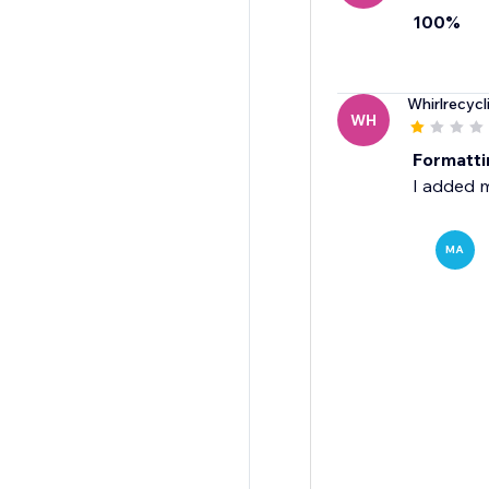
100%
Whirlrecycl
WH
Formatti
I added m
MA