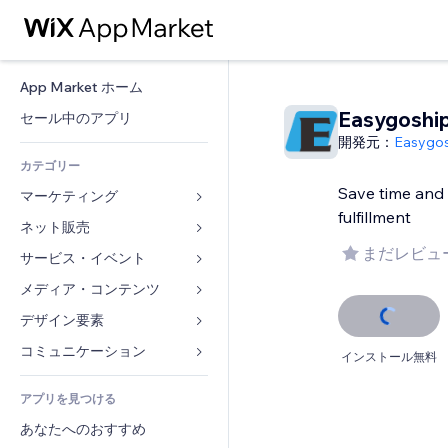
App Market ホーム
Easygoshi
セール中のアプリ
開発元：
Easygos
カテゴリー
Save time and 
マーケティング
fulfillment
ネット販売
広告
まだレビュ
モバイル
サービス・イベント
ストア用アプリ
アクセス解析
発送・配達
メディア・コンテンツ
ホテル
SNS
販売ボタン
イベント
デザイン要素
ギャラリー
SEO
オンラインコース
レストラン
音楽
マップ・ナビ
コミュニケーション 
インストール無料
エンゲージメント
オンデマンド印刷
不動産
ポッドキャスト
プライバシー・セキュリティ
フォーム
リスティング広告
会計
アプリを見つける
ブッキング
写真
時計
ブログ
メール
クーポン・特典
あなたへのおすすめ
動画
ページテンプレート
投票