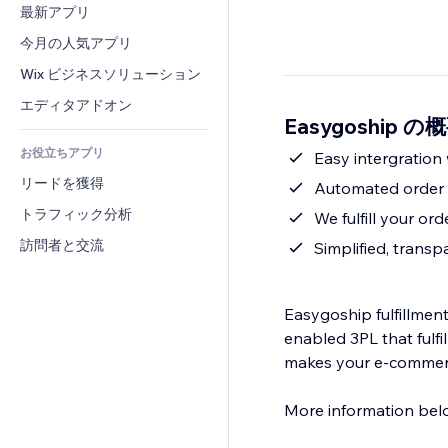
コンバージョン
倉庫管理ソリューション
最新アプリ
PDF
画像効果
チャット
ドロップシッピング
ファイル共有
今月の人気アプリ
ボタン・メニュー
コメント
プラン・定期購入
ニュース
バナー・バッジ
Wix ビジネスソリューション
電話
クラウドファンディング
コンテンツサービス
電卓
コミュニティィ
エディタアドオン
食品・飲料
Easygoship の
テキスト効果
検索
レビュー・お客さまの声
お役立ちアプリ
天気
Easy intergration
CRM
リードを獲得
チャート・テーブル
Automated order f
トラフィック分析
We fulfill your ord
訪問者と交流
Simplified, transpa
Easygoship fulfillment
enabled 3PL that fulf
makes your e-commerce 
More information belo