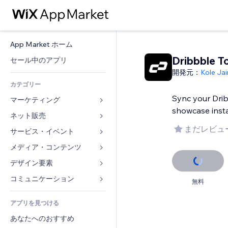
App Market ホーム
Dribbble T
セール中のアプリ
開発元：
Kole Jai
カテゴリー
Sync your Dri
マーケティング
showcase inst
ネット販売
広告
まだレビュ
モバイル
サービス・イベント
ストア用アプリ
アクセス解析
発送・配達
メディア・コンテンツ
ホテル
SNS
販売ボタン
イベント
デザイン要素
ギャラリー
SEO
オンラインコース
レストラン
音楽
マップ・ナビ
コミュニケーション 
無料
エンゲージメント
オンデマンド印刷
不動産
ポッドキャスト
プライバシー・セキュリティ
フォーム
リスティング広告
会計
アプリを見つける
ブッキング
写真
時計
ブログ
メール
クーポン・特典
あなたへのおすすめ
動画
ページテンプレート
投票