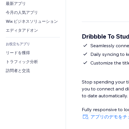
コンバージョン
倉庫管理ソリューション
最新アプリ
PDF
画像効果
チャット
ドロップシッピング
ファイル共有
今月の人気アプリ
ボタン・メニュー
コメント
プラン・定期購入
ニュース
バナー・バッジ
Wix ビジネスソリューション
電話
クラウドファンディング
コンテンツサービス
電卓
コミュニティィ
エディタアドオン
食品・飲料
Dribbble To St
テキスト効果
検索
レビュー・お客さまの声
お役立ちアプリ
天気
Seamlessly connec
CRM
リードを獲得
チャート・テーブル
Daily syncing to 
トラフィック分析
Customize the tit
訪問者と交流
Stop spending your ti
you to connect and di
to date automatically.
Fully responsive to l
アプリのデモをチ