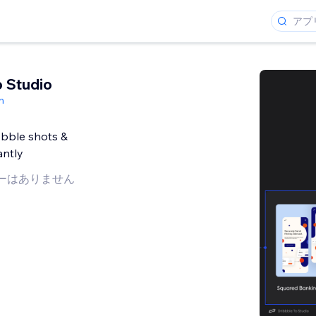
o Studio
n
bbble shots &
antly
ーはありません