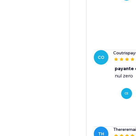
Coutrispay
CO
payante 
nul zero
CE
Thereremai
TH