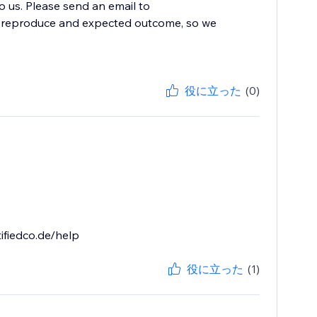
to us. Please send an email to
to reproduce and expected outcome, so we
役に立った
(0)
ifiedco.de/help
役に立った
(1)