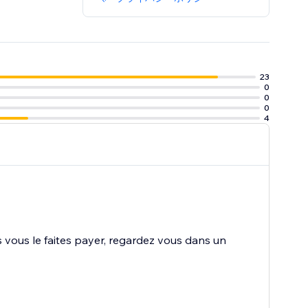
23
0
0
0
4
s vous le faites payer, regardez vous dans un