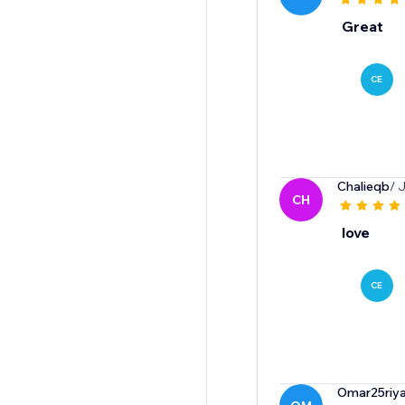
Great
CE
Chalieqb
/ 
CH
love
CE
Omar25riy