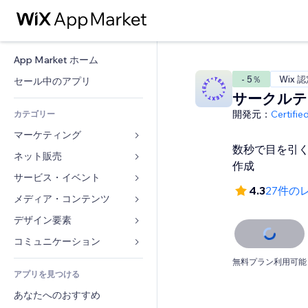
App Market ホーム
- 5％
Wix 
セール中のアプリ
サークルテ
開発元：
Certifi
カテゴリー
マーケティング
数秒で目を引
ネット販売
広告
作成
モバイル
サービス・イベント
ストア用アプリ
4.3
27件の
アクセス解析
発送・配達
メディア・コンテンツ
ホテル
SNS
販売ボタン
イベント
デザイン要素
ギャラリー
SEO
オンラインコース
レストラン
音楽
マップ・ナビ
コミュニケーション 
エンゲージメント
オンデマンド印刷
不動産
ポッドキャスト
プライバシー・セキュリティ
フォーム
無料プラン利用可能
リスティング広告
会計
アプリを見つける
ブッキング
写真
時計
ブログ
メール
クーポン・特典
あなたへのおすすめ
動画
ページテンプレート
投票