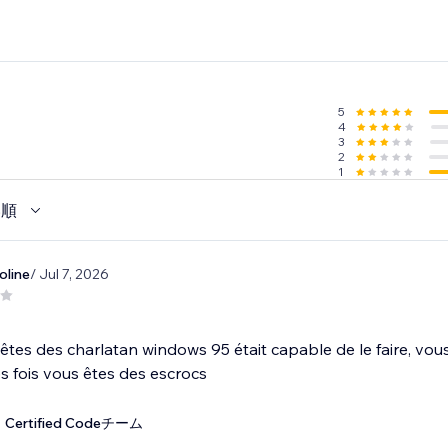
5
4
3
2
1
い順
oline
/ Jul 7, 2026
 êtes des charlatan windows 95 était capable de le faire, vou
es fois vous êtes des escrocs
Certified Codeチーム