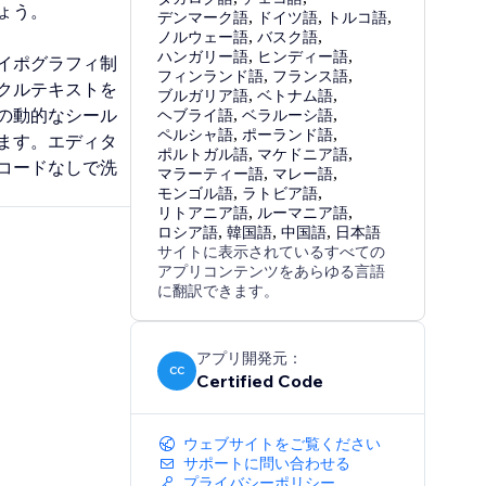
ょう。
デンマーク語
,
ドイツ語
,
トルコ語
,
ノルウェー語
,
バスク語
,
ハンガリー語
,
ヒンディー語
,
イポグラフィ制
フィンランド語
,
フランス語
,
クルテキストを
ブルガリア語
,
ベトナム語
,
の動的なシール
ヘブライ語
,
ベラルーシ語
,
ペルシャ語
,
ポーランド語
,
ます。エディタ
ポルトガル語
,
マケドニア語
,
コードなしで洗
マラーティー語
,
マレー語
,
モンゴル語
,
ラトビア語
,
リトアニア語
,
ルーマニア語
,
ロシア語
,
韓国語
,
中国語
,
日本語
サイトに表示されているすべての
アプリコンテンツをあらゆる言語
に翻訳できます。
アプリ開発元：
CC
Certified Code
ウェブサイトをご覧ください
サポートに問い合わせる
プライバシーポリシー