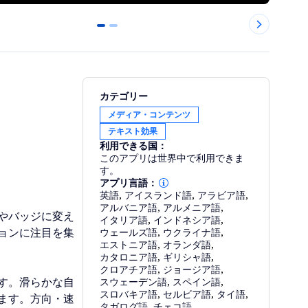
0
1
カテゴリー
メディア・コンテンツ
テキスト効果
利用できる国：
このアプリは世界中で利用できま
す。
アプリ言語：
英語
,
アイスランド語
,
アラビア語
,
アルバニア語
,
アルメニア語
,
やバッジに変え
イタリア語
,
インドネシア語
,
ョンに注目を集
ウェールズ語
,
ウクライナ語
,
エストニア語
,
オランダ語
,
カタロニア語
,
ギリシャ語
,
クロアチア語
,
ジョージア語
,
す。滑らかな自
スウェーデン語
,
スペイン語
,
スロバキア語
,
セルビア語
,
タイ語
,
ます。方向・速
タガログ語
,
チェコ語
,