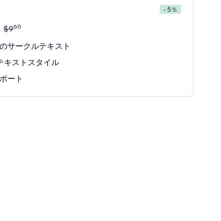
- 5％
60
$
9
のサークルテキスト
テキストスタイル
ポート