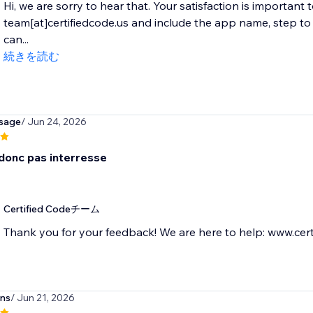
Hi, we are sorry to hear that. Your satisfaction is important 
team[at]certifiedcode.us and include the app name, step 
can...
続きを読む
sage
/ Jun 24, 2026
donc pas interresse
Certified Codeチーム
Thank you for your feedback! We are here to help: www.cert
ns
/ Jun 21, 2026