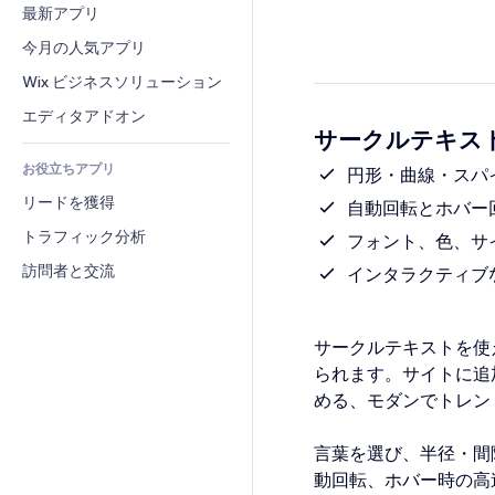
コンバージョン
倉庫管理ソリューション
最新アプリ
PDF
画像効果
チャット
ドロップシッピング
ファイル共有
今月の人気アプリ
ボタン・メニュー
コメント
プラン・定期購入
ニュース
バナー・バッジ
Wix ビジネスソリューション
電話
クラウドファンディング
コンテンツサービス
電卓
コミュニティィ
エディタアドオン
食品・飲料
サークルテキスト
テキスト効果
検索
レビュー・お客さまの声
お役立ちアプリ
天気
円形・曲線・スパ
CRM
リードを獲得
チャート・テーブル
自動回転とホバー
トラフィック分析
フォント、色、サ
訪問者と交流
インタラクティブ
サークルテキストを使
られます。サイトに追
める、モダンでトレン
言葉を選び、半径・間
動回転、ホバー時の高