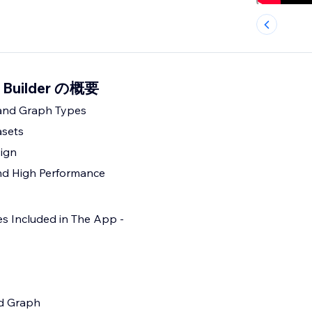
h Builder の概要
 and Graph Types
asets
ign
d High Performance
s Included in The App -
nd Graph