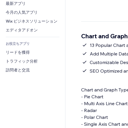
コンバージョン
倉庫管理ソリューション
最新アプリ
PDF
画像効果
チャット
ドロップシッピング
ファイル共有
今月の人気アプリ
ボタン・メニュー
コメント
プラン・定期購入
ニュース
バナー・バッジ
Wix ビジネスソリューション
電話
クラウドファンディング
コンテンツサービス
電卓
コミュニティィ
エディタアドオン
食品・飲料
Chart and Grap
テキスト効果
検索
レビュー・お客さまの声
お役立ちアプリ
天気
13 Popular Chart
CRM
リードを獲得
チャート・テーブル
Add Multiple Dat
トラフィック分析
Customizable Des
訪問者と交流
SEO Optimized an
Chart and Graph Type
- Pie Chart
- Multi Axis Line Chart
- Radar
- Polar Chart
- Single Axis Chart a