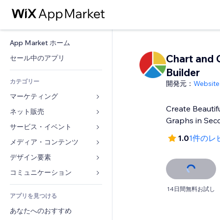
App Market ホーム
Chart and 
セール中のアプリ
Builder
カテゴリー
開発元：
Website
マーケティング
Create Beautif
ネット販売
広告
Graphs in Sec
モバイル
サービス・イベント
ストア用アプリ
1.0
1件のレ
アクセス解析
発送・配達
メディア・コンテンツ
ホテル
SNS
販売ボタン
イベント
デザイン要素
ギャラリー
SEO
オンラインコース
レストラン
音楽
マップ・ナビ
コミュニケーション 
エンゲージメント
オンデマンド印刷
不動産
ポッドキャスト
プライバシー・セキュリティ
フォーム
14日間無料お試し
リスティング広告
会計
アプリを見つける
ブッキング
写真
時計
ブログ
メール
クーポン・特典
あなたへのおすすめ
動画
ページテンプレート
投票