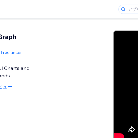
Graph
 Freelancer
ul Charts and
onds
ビュー