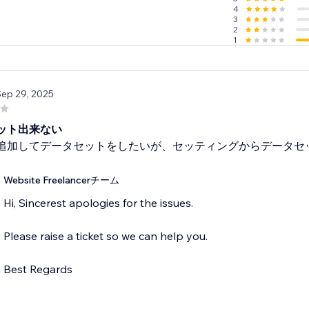
4
over the layout tool.
3
2
1
stomization options such as chart height, colors for datasets, 
tc. There are options for setting various additional visual opt
Sep 29, 2025
ット出来ない
追加してデータセットをしたいが、セッティングからデータセ
Website Freelancerチーム
Hi, Sincerest apologies for the issues.
Please raise a ticket so we can help you.
Best Regards