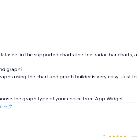
atasets in the supported charts line line, radar, bar charts,
and graph?
raphs using the chart and graph builder is very easy. Just f
, Choose the graph type of your choice from App Widget
ction, cell, container, or CSS grid.
ェック
tings, In the Dataset text holder add your data
rt design from the various customization settings
Text and Grid require change in all related parameters.
5