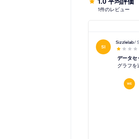
1.0 平均評価
Stretch the chart to c
1件のレビュー
Each chart features cu
points, labels, grid, e
as well.
Sizzlelab
/ 
SI
データセ
グラフを
WE