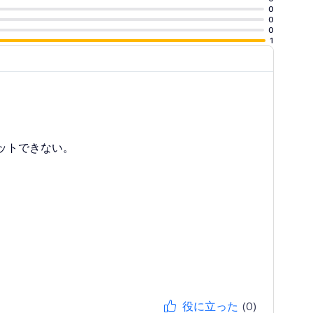
0
0
0
1
fill areas,
ions inside graph
ットできない。
役に立った
(0)