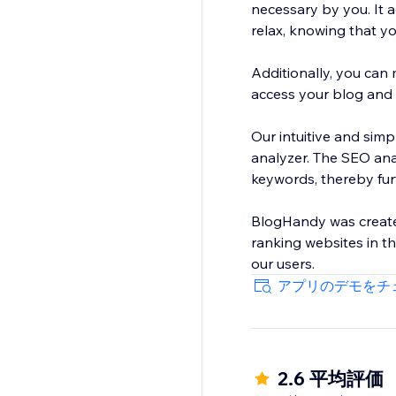
necessary by you. It a
relax, knowing that y
Additionally, you can
access your blog and n
Our intuitive and simp
analyzer. The SEO ana
keywords, thereby fur
BlogHandy was create
ranking websites in th
our users.
アプリのデモをチ
2.6 平均評価