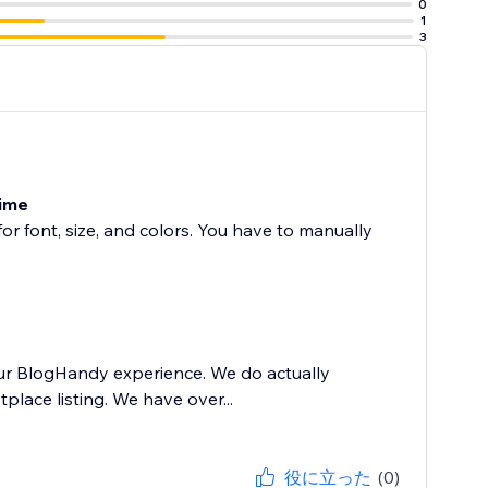
0
1
3
time
for font, size, and colors. You have to manually
our BlogHandy experience. We do actually
place listing. We have over...
役に立った
(0)