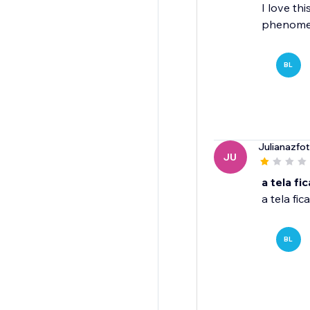
I love th
phenomen
BL
Julianazfot
JU
a tela f
a tela fi
BL