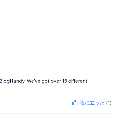
 BlogHandy. We've got over 15 different
役に立った
(1)