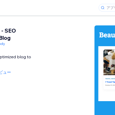
 ‑ SEO
Blog
ndy
timized blog to
ビュー