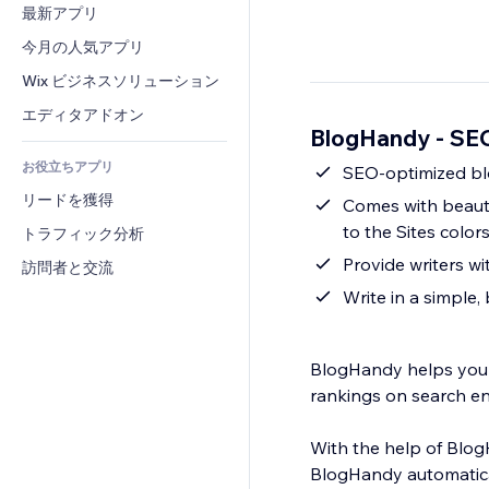
コンバージョン
倉庫管理ソリューション
最新アプリ
PDF
画像効果
チャット
ドロップシッピング
ファイル共有
今月の人気アプリ
ボタン・メニュー
コメント
プラン・定期購入
ニュース
バナー・バッジ
Wix ビジネスソリューション
電話
クラウドファンディング
コンテンツサービス
電卓
コミュニティィ
エディタアドオン
食品・飲料
BlogHandy ‑ SE
テキスト効果
検索
レビュー・お客さまの声
お役立ちアプリ
天気
SEO-optimized blo
CRM
リードを獲得
チャート・テーブル
Comes with beauti
to the Sites color
トラフィック分析
Provide writers wi
訪問者と交流
Write in a simple,
BlogHandy helps you t
rankings on search en
With the help of Blog
BlogHandy automatical