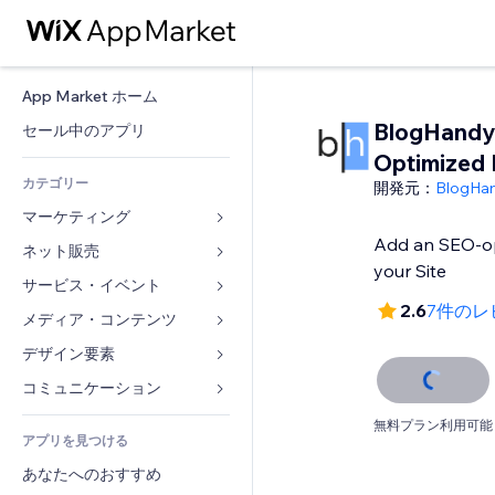
App Market ホーム
BlogHandy
セール中のアプリ
Optimized 
カテゴリー
開発元：
BlogHa
マーケティング
Add an SEO-op
ネット販売
広告
your Site
モバイル
サービス・イベント
ストア用アプリ
2.6
7件のレ
アクセス解析
発送・配達
メディア・コンテンツ
ホテル
SNS
販売ボタン
イベント
デザイン要素
ギャラリー
SEO
オンラインコース
レストラン
音楽
マップ・ナビ
コミュニケーション 
エンゲージメント
オンデマンド印刷
不動産
ポッドキャスト
プライバシー・セキュリティ
フォーム
無料プラン利用可能
リスティング広告
会計
アプリを見つける
ブッキング
写真
時計
ブログ
メール
クーポン・特典
あなたへのおすすめ
動画
ページテンプレート
投票