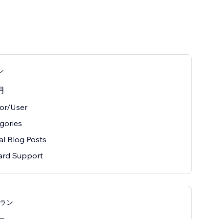
ン
月
or/User
gories
al Blog Posts
ard Support
プラン