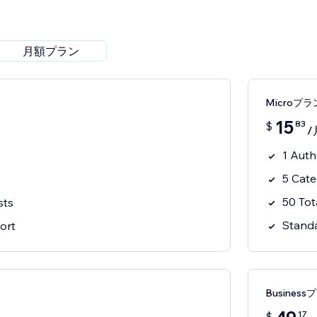
月額プラン
Microプラ
15
83
$
/
1 Auth
5 Cate
50 Tot
sts
Stand
ort
Business
17
$