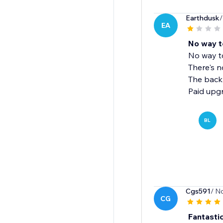
Earthdusk
/
EA
No way t
No way to
There's 
The back 
Paid upgr
BL
Cgs591
/ N
CG
Fantasti