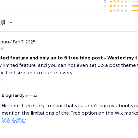
3
2
1
い順
uture
/ Feb 7, 2025
ited feature and only up to 5 free blog post - Wasted my 
ery limited feature, and you can not even set up a post theme 
e font size and colour on every...
む
BlogHandyチーム
Hi there, I am sorry to hear that you aren't happy about y
mention the limitations of the Free option on the Wix market
続きを読む