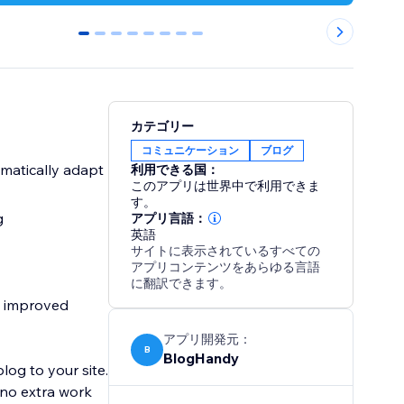
0
1
2
3
4
5
6
7
カテゴリー
コミュニケーション
ブログ
matically adapt
利用できる国：
このアプリは世界中で利用できま
す。
g
アプリ言語：
英語
サイトに表示されているすべての
アプリコンテンツをあらゆる言語
に翻訳できます。
o improved
アプリ開発元：
B
BlogHandy
og to your site.
 no extra work