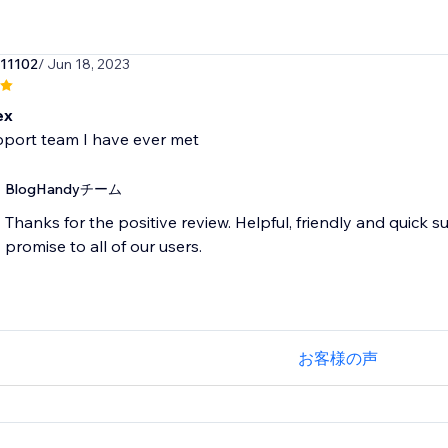
11102
/ Jun 18, 2023
ex
port team I have ever met
BlogHandyチーム
Thanks for the positive review. Helpful, friendly and quick 
promise to all of our users.
お客様の声