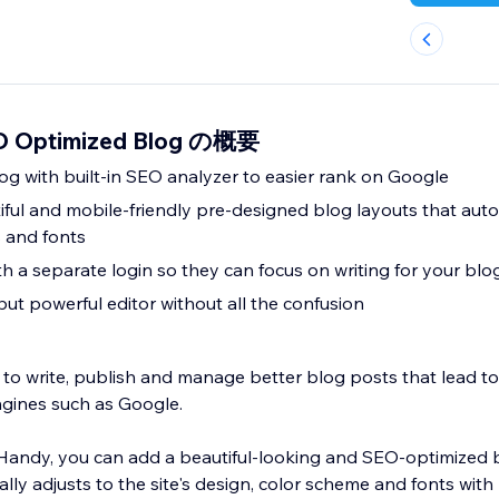
O Optimized Blog の概要
g with built-in SEO analyzer to easier rank on Google
ful and mobile-friendly pre-designed blog layouts that auto
s and fonts
th a separate login so they can focus on writing for your blo
 but powerful editor without all the confusion
o write, publish and manage better blog posts that lead t
gines such as Google.
Handy, you can add a beautiful-looking and SEO-optimized bl
ly adjusts to the site's design, color scheme and fonts with