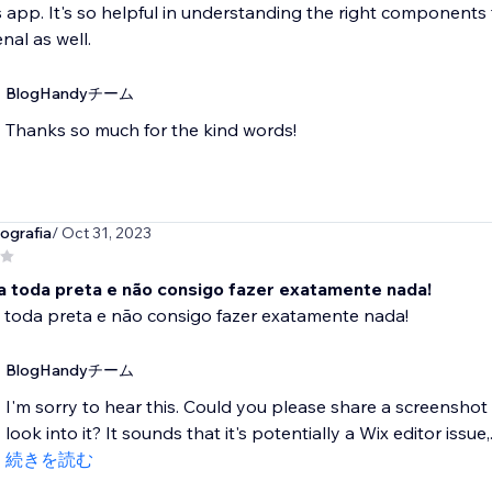
is app. It's so helpful in understanding the right component
al as well.
BlogHandyチーム
Thanks so much for the kind words!
ografia
/ Oct 31, 2023
ica toda preta e não consigo fazer exatamente nada!
ca toda preta e não consigo fazer exatamente nada!
BlogHandyチーム
I'm sorry to hear this. Could you please share a screenshot
look into it? It sounds that it's potentially a Wix editor issue,.
続きを読む