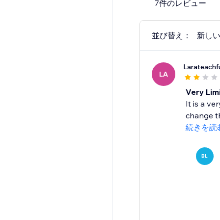
7件のレビュー
並び替え：
新し
Larateachf
LA
Very Lim
It is a v
change th
続きを読
BL