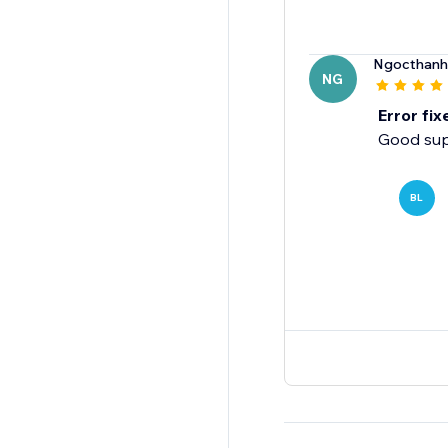
Ngocthanh
NG
Error fix
Good sup
BL