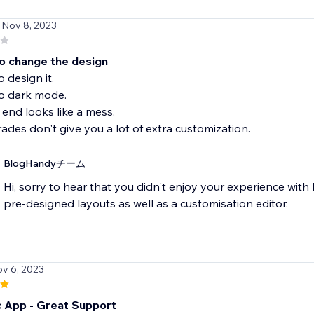
 Nov 8, 2023
o change the design
 design it.
no dark mode.
end looks like a mess.
ades don't give you a lot of extra customization.
BlogHandyチーム
Hi, sorry to hear that you didn't enjoy your experience with
pre-designed layouts as well as a customisation editor.
ov 6, 2023
c App - Great Support