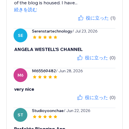
of the blog is housed. I have...
続きを読む
役に立った
(1)
Serenstartechnology
/ Jul 23, 2026
SE
ANGELA WESTELL'S CHANNEL
役に立った
(0)
M65569482
/ Jun 28, 2026
M6
very nice
役に立った
(0)
Studioyoonchae
/ Jun 22, 2026
ST
Perfekte Blogging-App