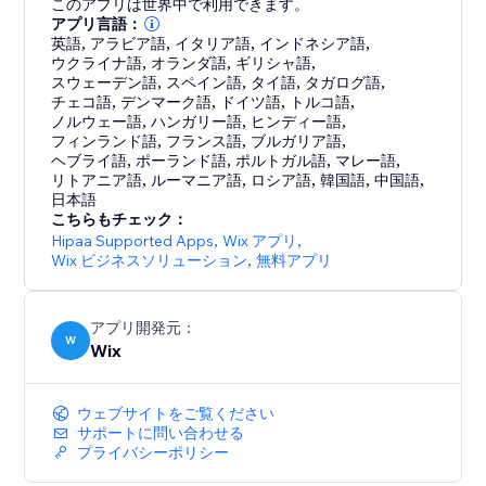
このアプリは世界中で利用できます。
アプリ言語：
英語
,
アラビア語
,
イタリア語
,
インドネシア語
,
ウクライナ語
,
オランダ語
,
ギリシャ語
,
スウェーデン語
,
スペイン語
,
タイ語
,
タガログ語
,
チェコ語
,
デンマーク語
,
ドイツ語
,
トルコ語
,
ノルウェー語
,
ハンガリー語
,
ヒンディー語
,
フィンランド語
,
フランス語
,
ブルガリア語
,
ヘブライ語
,
ポーランド語
,
ポルトガル語
,
マレー語
,
リトアニア語
,
ルーマニア語
,
ロシア語
,
韓国語
,
中国語
,
日本語
こちらもチェック：
Hipaa Supported Apps
,
Wix アプリ
,
Wix ビジネスソリューション
,
無料アプリ
アプリ開発元：
W
Wix
ウェブサイトをご覧ください
サポートに問い合わせる
プライバシーポリシー