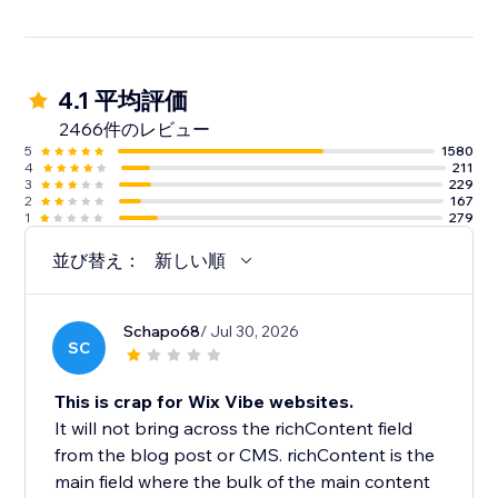
4.1 平均評価
2466件のレビュー
5
1580
4
211
3
229
2
167
1
279
並び替え：
新しい順
Schapo68
/ Jul 30, 2026
SC
This is crap for Wix Vibe websites.
It will not bring across the richContent field
from the blog post or CMS. richContent is the
main field where the bulk of the main content