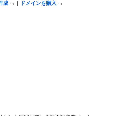
作成
 →｜
ドメインを購入
 →