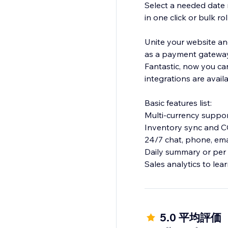
Select a needed date 
in one click or bulk ro
Unite your website an
as a payment gateway
Fantastic, now you can
integrations are availa
Basic features list:
Multi-currency suppo
Inventory sync and 
24/7 chat, phone, ema
Daily summary or per 
Sales analytics to lea
5.0 平均評価