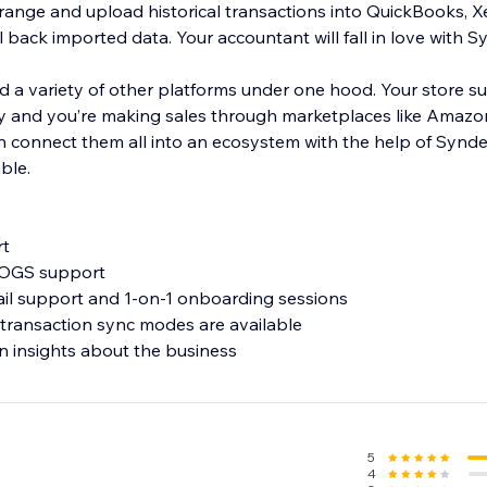
range and upload historical transactions into QuickBooks, Xe
ll back imported data. Your accountant will fall in love with S
d a variety of other platforms under one hood. Your store s
 and you’re making sales through marketplaces like Amazo
 connect them all into an ecosystem with the help of Synder. 2
ble.
rt
COGS support
il support and 1-on-1 onboarding sessions
transaction sync modes are available
rn insights about the business
5
4