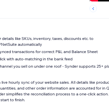
details like SKUs, inventory, taxes, discounts etc. to
NetSuite automatically
ynced transactions for correct P&L and Balance Sheet
lick with auto-matching in the bank feed
annel you sell on under one roof - Synder supports 25+ pl
 live hourly sync of your website sales. All details like produc
uantities, and other order information are accounted for in 
simplifies the reconciliation process to a one-click action. Enablemen
tart to finish.