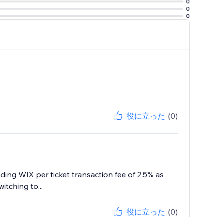
0
0
0
役に立った
(0)
uding WIX per ticket transaction fee of 2.5% as
itching to...
役に立った
(0)