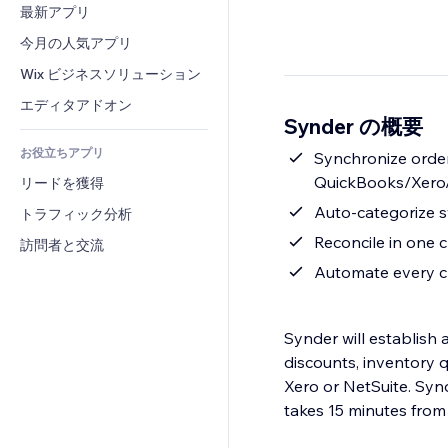
コンバージョン
倉庫管理ソリューション
最新アプリ
PDF
画像効果
チャット
ドロップシッピング
ファイル共有
今月の人気アプリ
ボタン・メニュー
コメント
プラン・定期購入
ニュース
バナー・バッジ
Wix ビジネスソリューション
電話
クラウドファンディング
コンテンツサービス
電卓
コミュニティィ
エディタアドオン
食品・飲料
Synder の概要
テキスト効果
検索
レビュー・お客さまの声
お役立ちアプリ
天気
Synchronize order 
CRM
QuickBooks/Xero/
リードを獲得
チャート・テーブル
Auto-categorize s
トラフィック分析
Reconcile in one c
訪問者と交流
Automate every ch
Synder will establish a
discounts, inventory q
Xero or NetSuite. Synder 
takes 15 minutes from s