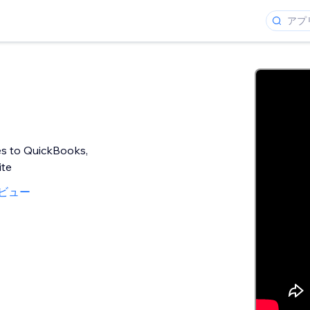
es to QuickBooks,
ite
ビュー