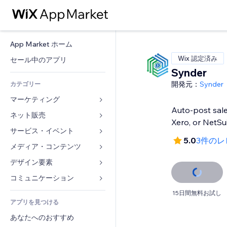
App Market ホーム
Wix 認定済み
セール中のアプリ
Synder
開発元：
Synder
カテゴリー
マーケティング
Auto-post sal
ネット販売
広告
Xero, or NetSu
モバイル
サービス・イベント
ストア用アプリ
5.0
3件のレ
アクセス解析
発送・配達
メディア・コンテンツ
ホテル
SNS
販売ボタン
イベント
デザイン要素
ギャラリー
SEO
オンラインコース
レストラン
音楽
マップ・ナビ
コミュニケーション 
エンゲージメント
オンデマンド印刷
不動産
ポッドキャスト
プライバシー・セキュリティ
フォーム
15日間無料お試し
リスティング広告
会計
アプリを見つける
ブッキング
写真
時計
ブログ
メール
クーポン・特典
あなたへのおすすめ
動画
ページテンプレート
投票