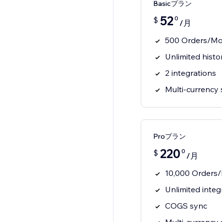
Basicプラン
52
0
$
/月
500 Orders/M
Unlimited histo
2 integrations
Multi-currency
Proプラン
220
0
$
/月
10,000 Orders
Unlimited integ
COGS sync