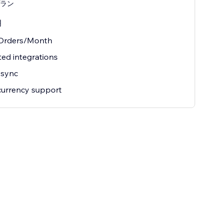
lプラン
月
 Orders/Month
ted integrations
sync
currency support