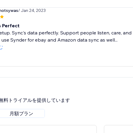
dhotsywas
/ Jan 24, 2023
s Perfect
etup. Sync's data perfectly. Support people listen, care, and 
 use Synder for ebay and Amazon data sync as well...
む
間無料トライアルを提供しています
月額プラン