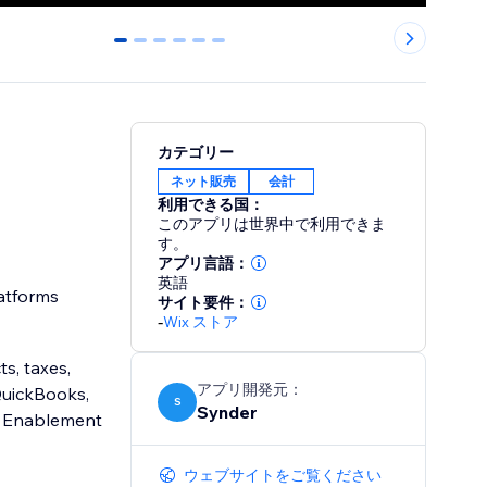
0
1
2
3
4
5
カテゴリー
ネット販売
会計
利用できる国：
このアプリは世界中で利用できま
す。
アプリ言語：
英語
atforms
サイト要件：
-
Wix ストア
ts, taxes,
アプリ開発元：
QuickBooks,
S
Synder
t
ウェブサイトをご覧ください