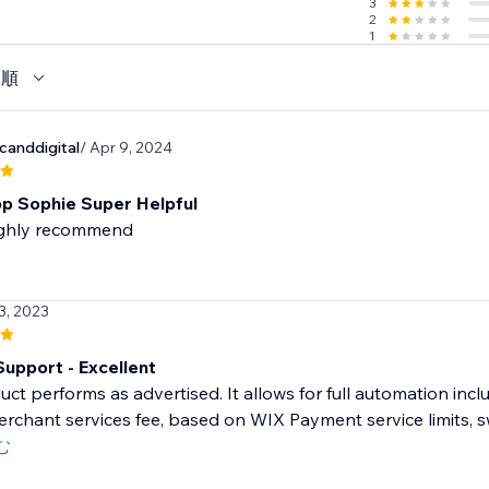
3
2
1
い順
anddigital
/ Apr 9, 2024
p Sophie Super Helpful
ghly recommend
3, 2023
Support - Excellent
uct performs as advertised. It allows for full automation incl
erchant services fee, based on WIX Payment service limits, sw
む