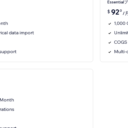
Essentia
92
0
$
/
onth
1,000
rical data import
Unlimi
COGS 
 support
Multi-
/Month
rations