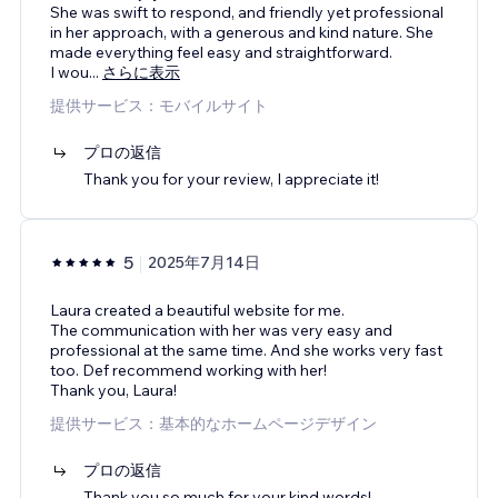
She was swift to respond, and friendly yet professional
in her approach, with a generous and kind nature. She
made everything feel easy and straightforward.
I wou
...
さらに表示
提供サービス：モバイルサイト
プロの返信
Thank you for your review, I appreciate it!
5
2025年7月14日
Laura created a beautiful website for me.
The communication with her was very easy and
professional at the same time. And she works very fast
too. Def recommend working with her!
Thank you, Laura!
提供サービス：基本的なホームページデザイン
プロの返信
Thank you so much for your kind words!