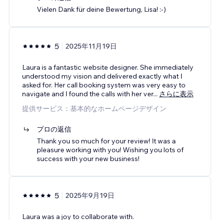
Vielen Dank für deine Bewertung, Lisa! :-)
5
2025年11月19日
Laura is a fantastic website designer. She immediately
understood my vision and delivered exactly what I
asked for. Her call booking system was very easy to
navigate and I found the calls with her ver
...
さらに表示
提供サービス：基本的なホームページデザイン
プロの返信
Thank you so much for your review! It was a
pleasure working with you! Wishing you lots of
success with your new business!
5
2025年9月19日
Laura was a joy to collaborate with.