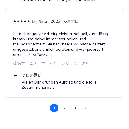
5
Nina
2025年6月11日
Laura hat ganze Arbeit geleistet, schnell, zuverlässig,
kreativ und dabei immer freundlich und
lösungsorientiert. Sie hat unsere Wünsche perfekt
umgesetzt, uns ehrlich beraten und war jederzeit
erreic
...
さらに表示
提供サービス：ホームページリニューアル
プロの返信
Vielen Dank für den Auftrag und die tolle
Zusammenarbeit!
1
2
3