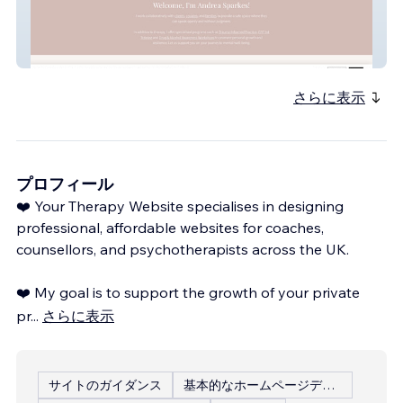
Andrea Sparkes Counselling &
Psychotherapy
さらに表示
プロフィール
❤️ Your Therapy Website specialises in designing
professional, affordable websites for coaches,
counsellors, and psychotherapists across the UK.
❤️ My goal is to support the growth of your private
pr
...
さらに表示
サイトのガイダンス
基本的なホームページデザイン