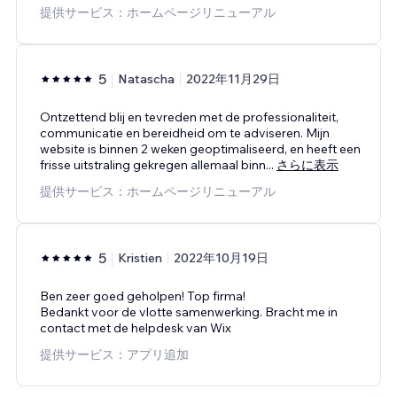
提供サービス：ホームページリニューアル
5
Natascha
2022年11月29日
Ontzettend blij en tevreden met de professionaliteit,
communicatie en bereidheid om te adviseren. Mijn
website is binnen 2 weken geoptimaliseerd, en heeft een
frisse uitstraling gekregen allemaal binn
...
さらに表示
提供サービス：ホームページリニューアル
5
Kristien
2022年10月19日
Ben zeer goed geholpen! Top firma!
Bedankt voor de vlotte samenwerking. Bracht me in
contact met de helpdesk van Wix
提供サービス：アプリ追加