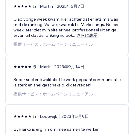
5
Martin
2025年5月7日
Ciao vorige week kwam ik er achter dat er iets mis was
met de ranking. Via wix kwam ik bij Marko langs. Nu een
week later ziet mijn site er heel professioneel uit en ga
ervan uit dat de ranking nu ook
...
さらに表示
提供サービス：ホームページリニューアル
5
Mark
2023年9月14日
Super snel en kwalitatief te werk gegaan! communicatie
is sterk en snel geschakeld. dik tevreden!
提供サービス：ホームページリニューアル
5
Lodewijk
2023年5月9日
Bymarko is erg fijn om mee samen te werken!