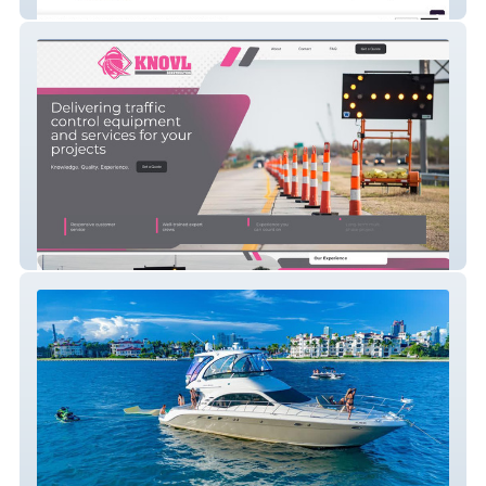
AutoMaximizer.com
knovl-construction