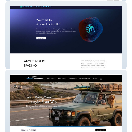
Assuretradingllc