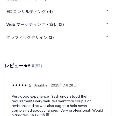
EC コンサルティング (4)
Web マーケティング・宣伝 (2)
グラフィックデザイン (3)
レビュー
5.0
(
57
)
5
Anubha
2025年7月28日
Very good experience . Yash understood the
requirements very well . We went thru couple of
revisions and he was also eager to help never
complained about changes . Very professional . Would
highly rec
...
さらに表示