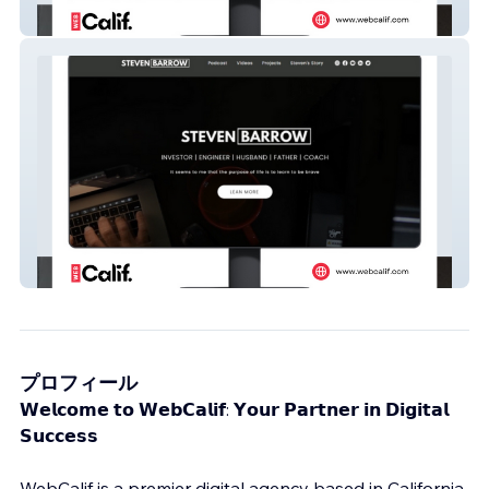
Barber Joes CHOPSHOP
Steven Barrow Data
プロフィール
𝗪𝗲𝗹𝗰𝗼𝗺𝗲 𝘁𝗼 𝗪𝗲𝗯𝗖𝗮𝗹𝗶𝗳: 𝗬𝗼𝘂𝗿 𝗣𝗮𝗿𝘁𝗻𝗲𝗿 𝗶𝗻 𝗗𝗶𝗴𝗶𝘁𝗮𝗹
𝗦𝘂𝗰𝗰𝗲𝘀𝘀
WebCalif is a premier digital agency based in California.