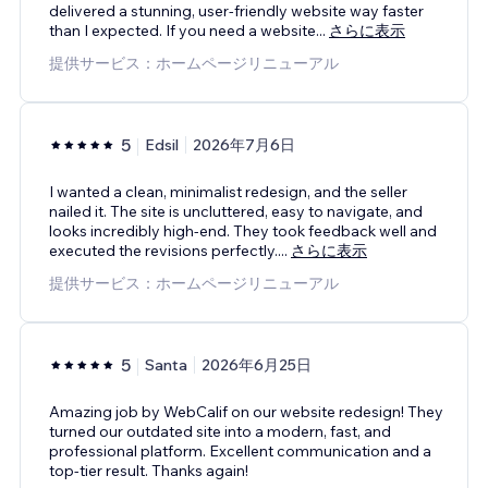
delivered a stunning, user-friendly website way faster
than I expected. If you need a website
...
さらに表示
提供サービス：ホームページリニューアル
5
Edsil
2026年7月6日
I wanted a clean, minimalist redesign, and the seller
nailed it. The site is uncluttered, easy to navigate, and
looks incredibly high-end. They took feedback well and
executed the revisions perfectly.
...
さらに表示
提供サービス：ホームページリニューアル
5
Santa
2026年6月25日
Amazing job by WebCalif on our website redesign! They
turned our outdated site into a modern, fast, and
professional platform. Excellent communication and a
top-tier result. Thanks again!