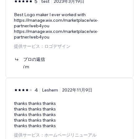
5
test
2023年3月19日
Best Logo maker I ever worked with
https://manage.wix.com/marketplace/wix-
partner/web4you
https://manage.wix.com/marketplace/wix-
partner/web4you
提供サービス：ロゴデザイン
プロの返信
i'm
4
Leshem
2022年11月9日
thanks thanks thanks
thanks thanks thanks
thanks thanks thanks
thanks thanks thanks
thanks thanks thanks
提供サービス：ホームページリニューアル