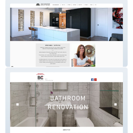
anat-design
bc11-constru