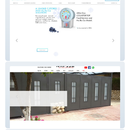
quinzee
arviv