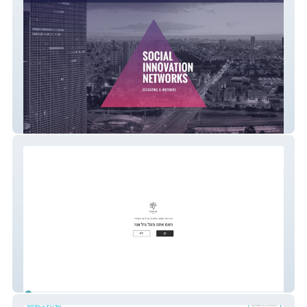
tsiber - 111
neveyarak-winery