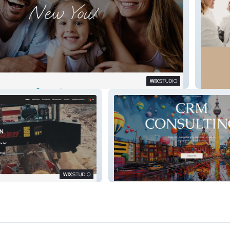
Clinic
Daniela
HINERY
CRM.BERLIN