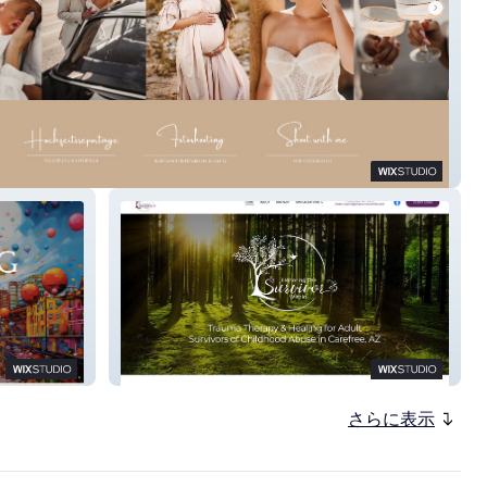
DorbritzFoto
thesurvivorwithin
さらに表示