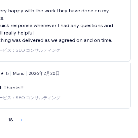
very happy with the work they have done on my
e.
quick response whenever I had any questions and
l really helpful.
hing was delivered as we agreed on and on time.
ービス：SEO コンサルティング
5
Mario
2026年2月20日
t. Thanks!!!
ービス：SEO コンサルティング
.
18