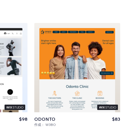
$98
ODONTO
$83
作成：
W3BO