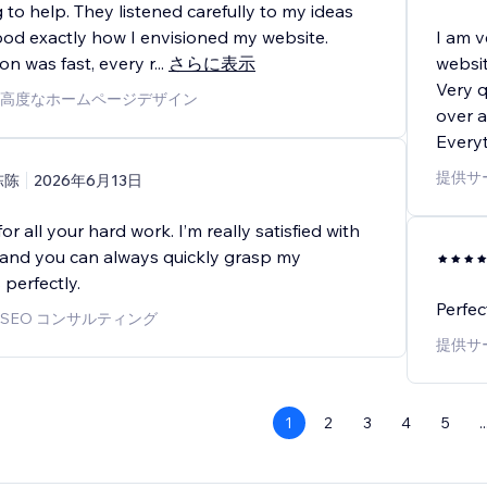
g to help. They listened carefully to my ideas
od exactly how I envisioned my website.
I am 
n was fast, every r
...
さらに表示
websit
Very 
高度なホームページデザイン
over al
Everyt
提供サ
陈陈
2026年6月13日
r all your hard work. I’m really satisfied with
, and you can always quickly grasp my
perfectly.
Perfec
SEO コンサルティング
提供サ
1
2
3
4
5
..