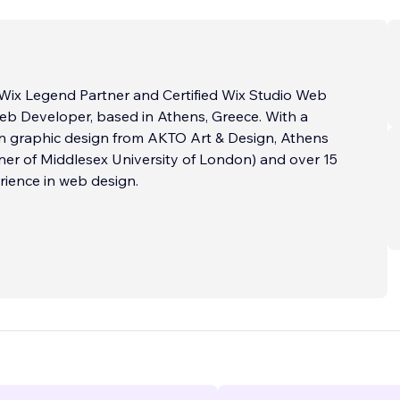
a Wix Legend Partner and Certified Wix Studio Web
eb Developer, based in Athens, Greece. With a
n graphic design from AKTO Art & Design, Athens
ner of Middlesex University of London) and over 15
rience in web design.
gan as a graphic designer and digital illustrator for
ich honed my eye for detail and creativity.
've been dedicated to delivering tailored web
 not only look great but also drive results.​
...