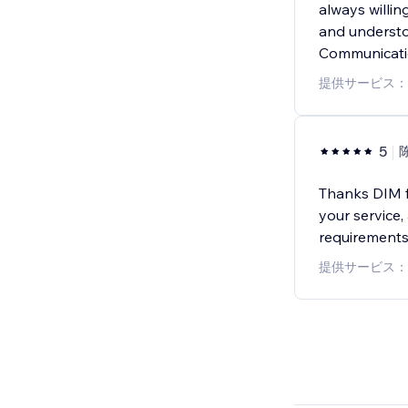
always willin
and understo
Communicatio
提供サービス：
5
Thanks DIM fo
your service
requirements 
提供サービス：