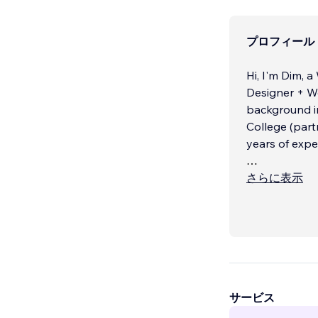
プロフィール
Hi, I'm Dim, 
Designer + W
background i
College (part
years of expe
My journey be
さらに表示
magazines, wh
Since 2010, I
solutions that
サービス