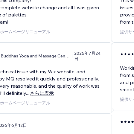
this company!
This w
 complete website change and all I was given
issues
 of palettes.
provid
cam!
from t
ホームページリニューアル
提供サ
2026年7月24
7 Buddhas Yoga and Massage Center
日
Workin
technical issue with my Wix website, and
from s
y MQ resolved it quickly and professionally.
and pr
 very reasonable, and the quality of work was
smooth
’ll definitely
...
さらに表示
提供サ
ホームページリニューアル
026年6月12日