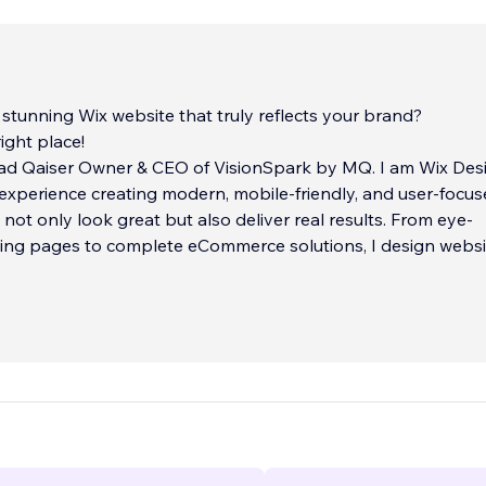
 stunning Wix website that truly reflects your brand?
right place!
 Qaiser Owner & CEO of VisionSpark by MQ. I am Wix Des
 experience creating modern, mobile-friendly, and user-focu
 not only look great but also deliver real results. From eye-
ding pages to complete eCommerce solutions, I design websi
 budget and elevate your online presence.
ebsite Design
ive & User-Friendly Websites
...