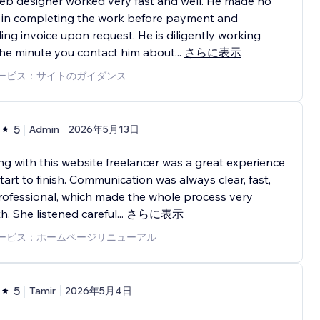
eb designer worked very fast and well. He made no
 in completing the work before payment and
ing invoice upon request. He is diligently working
he minute you contact him about
...
さらに表示
ービス：サイトのガイダンス
5
Admin
2026年5月13日
g with this website freelancer was a great experience
tart to finish. Communication was always clear, fast,
ofessional, which made the whole process very
. She listened careful
...
さらに表示
ービス：ホームページリニューアル
5
Tamir
2026年5月4日