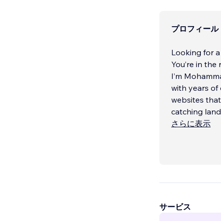
プロフィール
Looking for a
You’re in the 
I’m Mohammad
with years of
websites that
catching lan
that fit your
さらに表示
My Services
Custom Wix W
Fully Respons
サービス