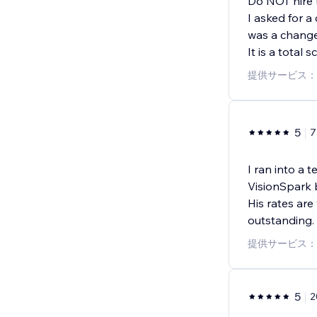
Do NOT hire 
I asked for a
was a change
It is a total s
提供サービス：
5
I ran into a 
VisionSpark b
His rates are
outstanding. I
提供サービス：
5
2