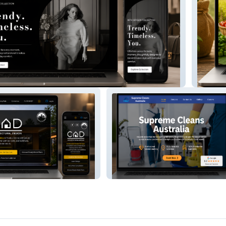
Srikar 
s Ltd
Everlux